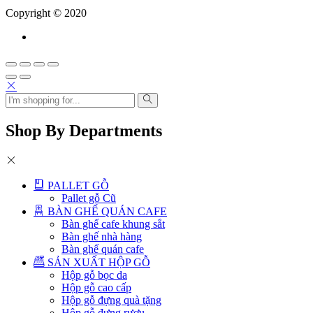
Copyright © 2020
Shop By Departments
PALLET GỖ
Pallet gỗ Cũ
BÀN GHẾ QUÁN CAFE
Bàn ghế cafe khung sắt
Bàn ghế nhà hàng
Bàn ghế quán cafe
SẢN XUẤT HỘP GỖ
Hộp gỗ bọc da
Hộp gỗ cao cấp
Hộp gỗ đựng quà tặng
Hộp gỗ đựng rượu