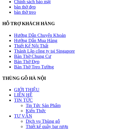
Chính sách bảo mật
bàn thờ đẹp
bàn thờ treo
HỖ TRỢ KHÁCH HÀNG
Hướng Dẫn Chuyển Khoản
Hướng Dẫn Mua Hàng
Thiết Kế Nội Thất
Thành Lập công ty tại Singapore
Bàn Thờ Chung Cư
Bàn Thờ Đẹp
Bàn Thờ Treo Tường
THÙNG GỖ HÀ NỘI
GIỚI THIỆU
LIÊN HỆ
TIN TỨC
Tin Tức Sản Phẩm
Kiến Thức
TƯ VẤN
Dịch vụ Thùng gỗ
Thiết kế quầy bar rượu