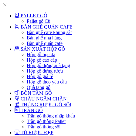
PALLET GỖ
Pallet gỗ Cũ
BÀN GHẾ QUÁN CAFE
Bàn ghế cafe khung sắt
Bàn ghế nhà hàng
Bàn ghế quán cafe
SẢN XUẤT HỘP GỖ
Hộp gỗ bọc da
Hộp gỗ cao cấp
Hộp gỗ đựng quà tặng
Hộp gỗ đựng rượu
Hộp gỗ giá rẻ
Hộp gỗ theo yêu cầu
Quà tặng gỗ
BỒN TẮM GỖ
CHẬU NGÂM CHÂN
THÙNG RƯỢU GỖ SỒI
TRẦN GỖ
Trần gỗ thông nhập khẩu
Trần gỗ thông Pallet
Trần gỗ thông sồi
TỦ RƯỢU ĐẸP