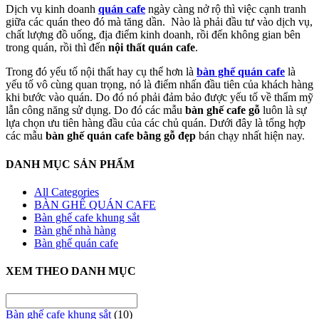
Dịch vụ kinh doanh
quán cafe
ngày càng nở rộ thì việc cạnh tranh
giữa các quán theo đó mà tăng dần. Nào là phải đầu tư vào dịch vụ,
chất lượng đồ uống, địa điểm kinh doanh, rồi đến không gian bên
trong quán, rồi thì đến
nội thất quán cafe
.
Trong đó yếu tố nội thất hay cụ thể hơn là
bàn ghế quán cafe
là
yếu tố vô cùng quan trọng, nó là điểm nhấn đầu tiên của khách hàng
khi bước vào quán. Do đó nó phải đảm bảo được yếu tố về thẩm mỹ
lẫn công năng sử dụng. Do đó các mẫu
bàn ghế cafe gỗ
luôn là sự
lựa chọn ưu tiên hàng đầu của các chủ quán. Dưới đây là tổng hợp
các mẫu
bàn ghế quán cafe bằng gỗ đẹp
bán chạy nhất hiện nay.
DANH MỤC SẢN PHẨM
All Categories
BÀN GHẾ QUÁN CAFE
Bàn ghế cafe khung sắt
Bàn ghế nhà hàng
Bàn ghế quán cafe
XEM THEO DANH MỤC
Bàn ghế cafe khung sắt
(10)