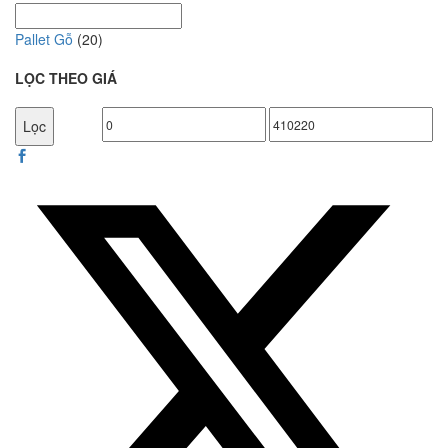
Pallet Gỗ
(20)
LỌC THEO GIÁ
Giá
Giá
Lọc
tối
tối
thiểu
đa