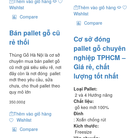
Thêm vào giỏ hàng
Wishlist
Thêm vào giỏ hàng
Wishlist
Compare
Compare
Bán pallet gỗ cũ
Cơ sở đóng
rẻ thối
pallet gỗ chuyên
Thùng Gỗ Hà Nội là cơ sở
nghiệp TPHCM –
chuyên mua bán pallet gỗ
Giá rẻ, chất
cũ mới giá siêu siêu rẻ, nơi
đây còn là nơi đóng pallet
lượng tốt nhất
mới theo yêu cầu, sửa
chưa, cho thuê pallet theo
Loại Pallet:
quy mô lớn
2 và 4 Hướng nâng
Chất liệu:
350.000
₫
gỗ keo mới 100%
Đinh
Thêm vào giỏ hàng
: Xoắn chống rút
Wishlist
Kích thước:
Compare
Freesize