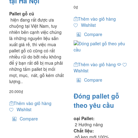
tại Hà Nội
0
₫
Pallet gỗ cũ
Thêm vào giỏ hàng
hiện đang rất được ưa
Wishlist
chuộng tại Việt Nam, tuy
nhiên bên cạnh việc chúng
Compare
là những nguyên liệu sản
xuất giá rẻ, thì việc mua
pallet gỗ cũ cũng có rất
nhiều rủi do bởi nếu không
để ý bạn rất dễ bị mua phải
Thêm vào giỏ hàng
những tấm pallet bị mối
Wishlist
mọt, mục, nát, gỗ kém chất
Compare
lượng..
20.000
₫
Đóng pallet gỗ
Thêm vào giỏ hàng
theo yêu cầu
Wishlist
oại Pallet:
Compare
2 Hướng nâng
Chất liệu:
gỗ keo mới 100%