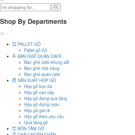
Shop By Departments
PALLET GỖ
Pallet gỗ Cũ
BÀN GHẾ QUÁN CAFE
Bàn ghế cafe khung sắt
Bàn ghế nhà hàng
Bàn ghế quán cafe
SẢN XUẤT HỘP GỖ
Hộp gỗ bọc da
Hộp gỗ cao cấp
Hộp gỗ đựng quà tặng
Hộp gỗ đựng rượu
Hộp gỗ giá rẻ
Hộp gỗ theo yêu cầu
Quà tặng gỗ
BỒN TẮM GỖ
CHẬU NGÂM CHÂN