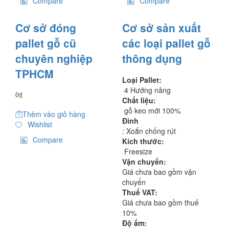
Compare
Compare
Cơ sở đóng
Cơ sở sản xuất
pallet gỗ cũ
các loại pallet gỗ
chuyên nghiệp
thông dụng
TPHCM
Loại Pallet:
4 Hướng nâng
0
₫
Chất liệu:
gỗ keo mới 100%
Thêm vào giỏ hàng
Đinh
Wishlist
: Xoắn chống rút
Compare
Kích thước:
Freesize
Vận chuyển:
Giá chưa bao gồm vận
chuyển
Thuế VAT:
Giá chưa bao gồm thuế
10%
Độ ẩm: