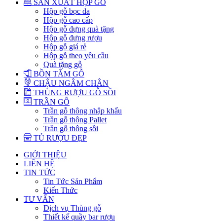
SẢN XUẤT HỘP GỖ
Hộp gỗ bọc da
Hộp gỗ cao cấp
Hộp gỗ đựng quà tặng
Hộp gỗ đựng rượu
Hộp gỗ giá rẻ
Hộp gỗ theo yêu cầu
Quà tặng gỗ
BỒN TẮM GỖ
CHẬU NGÂM CHÂN
THÙNG RƯỢU GỖ SỒI
TRẦN GỖ
Trần gỗ thông nhập khẩu
Trần gỗ thông Pallet
Trần gỗ thông sồi
TỦ RƯỢU ĐẸP
GIỚI THIỆU
LIÊN HỆ
TIN TỨC
Tin Tức Sản Phẩm
Kiến Thức
TƯ VẤN
Dịch vụ Thùng gỗ
Thiết kế quầy bar rượu