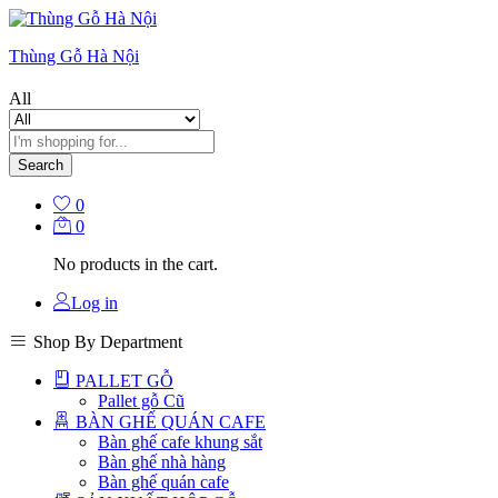
Thùng Gỗ Hà Nội
All
Search
0
0
No products in the cart.
Log in
Shop By Department
PALLET GỖ
Pallet gỗ Cũ
BÀN GHẾ QUÁN CAFE
Bàn ghế cafe khung sắt
Bàn ghế nhà hàng
Bàn ghế quán cafe