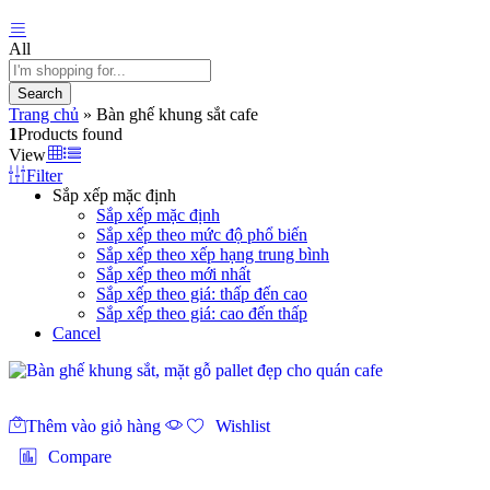
All
Search
Trang chủ
»
Bàn ghế khung sắt cafe
1
Products found
View
Filter
Sắp xếp mặc định
Sắp xếp mặc định
Sắp xếp theo mức độ phổ biến
Sắp xếp theo xếp hạng trung bình
Sắp xếp theo mới nhất
Sắp xếp theo giá: thấp đến cao
Sắp xếp theo giá: cao đến thấp
Cancel
Thêm vào giỏ hàng
Wishlist
Compare