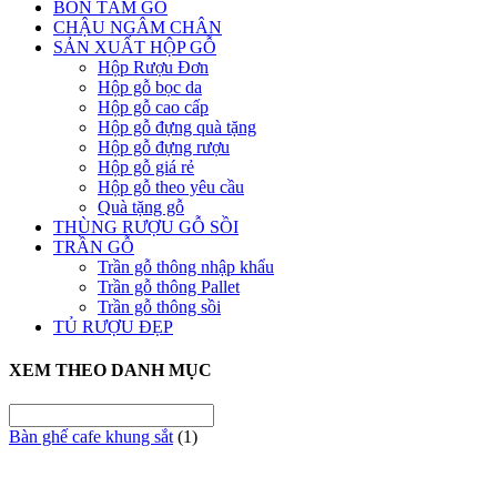
BỒN TẮM GỖ
CHẬU NGÂM CHÂN
SẢN XUẤT HỘP GỖ
Hộp Rượu Đơn
Hộp gỗ bọc da
Hộp gỗ cao cấp
Hộp gỗ đựng quà tặng
Hộp gỗ đựng rượu
Hộp gỗ giá rẻ
Hộp gỗ theo yêu cầu
Quà tặng gỗ
THÙNG RƯỢU GỖ SỒI
TRẦN GỖ
Trần gỗ thông nhập khẩu
Trần gỗ thông Pallet
Trần gỗ thông sồi
TỦ RƯỢU ĐẸP
XEM THEO DANH MỤC
Bàn ghế cafe khung sắt
(1)