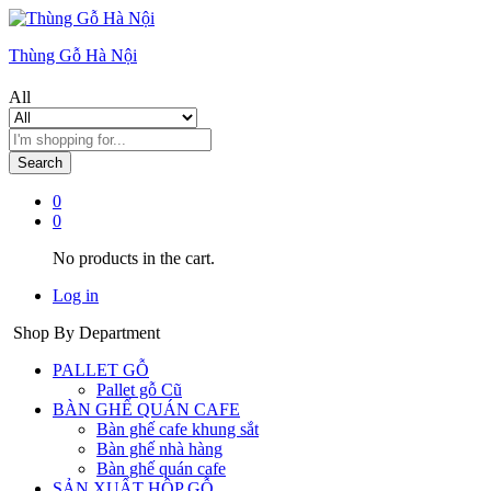
Thùng Gỗ Hà Nội
All
Search
0
0
No products in the cart.
Log in
Shop By Department
PALLET GỖ
Pallet gỗ Cũ
BÀN GHẾ QUÁN CAFE
Bàn ghế cafe khung sắt
Bàn ghế nhà hàng
Bàn ghế quán cafe
SẢN XUẤT HỘP GỖ