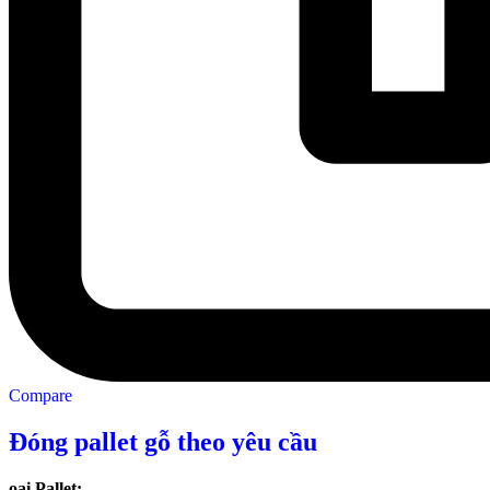
Compare
Đóng pallet gỗ theo yêu cầu
oại Pallet: