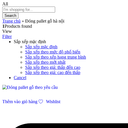
All
Search
Trang chủ
»
Đóng pallet gỗ hà nội
1
Products found
View
Filter
Sắp xếp mặc định
Sắp xếp mặc định
Sắp xếp theo mức độ phổ biến
Sắp xếp theo xếp hạng trung bình
Sắp xếp theo mới nhất
Sắp xếp theo giá: thấp đến cao
Sắp xếp theo giá: cao đến thấp
Cancel
Thêm vào giỏ hàng
Wishlist