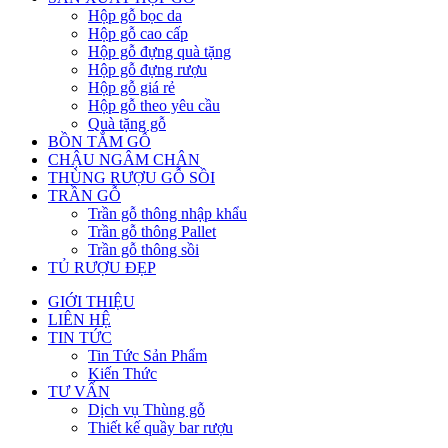
Hộp gỗ bọc da
Hộp gỗ cao cấp
Hộp gỗ đựng quà tặng
Hộp gỗ đựng rượu
Hộp gỗ giá rẻ
Hộp gỗ theo yêu cầu
Quà tặng gỗ
BỒN TẮM GỖ
CHẬU NGÂM CHÂN
THÙNG RƯỢU GỖ SỒI
TRẦN GỖ
Trần gỗ thông nhập khẩu
Trần gỗ thông Pallet
Trần gỗ thông sồi
TỦ RƯỢU ĐẸP
GIỚI THIỆU
LIÊN HỆ
TIN TỨC
Tin Tức Sản Phẩm
Kiến Thức
TƯ VẤN
Dịch vụ Thùng gỗ
Thiết kế quầy bar rượu