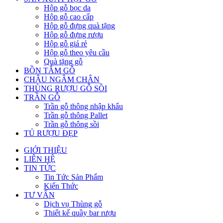
Hộp gỗ bọc da
Hộp gỗ cao cấp
Hộp gỗ đựng quà tặng
Hộp gỗ đựng rượu
Hộp gỗ giá rẻ
Hộp gỗ theo yêu cầu
Quà tặng gỗ
BỒN TẮM GỖ
CHẬU NGÂM CHÂN
THÙNG RƯỢU GỖ SỒI
TRẦN GỖ
Trần gỗ thông nhập khẩu
Trần gỗ thông Pallet
Trần gỗ thông sồi
TỦ RƯỢU ĐẸP
GIỚI THIỆU
LIÊN HỆ
TIN TỨC
Tin Tức Sản Phẩm
Kiến Thức
TƯ VẤN
Dịch vụ Thùng gỗ
Thiết kế quầy bar rượu