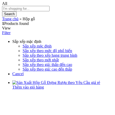
All
Search
Trang chủ
»
Hộp gỗ
1
Products found
View
Filter
Sắp xếp mặc định
Sắp xếp mặc định
Sắp xếp theo mức độ phổ biến
Sắp xếp theo xếp hạng trung bình
Sắp xếp theo mới nhất
Sắp xếp theo giá: thấp đến cao
Sắp xếp theo giá: cao đến thấp
Cancel
Thêm vào giỏ hàng