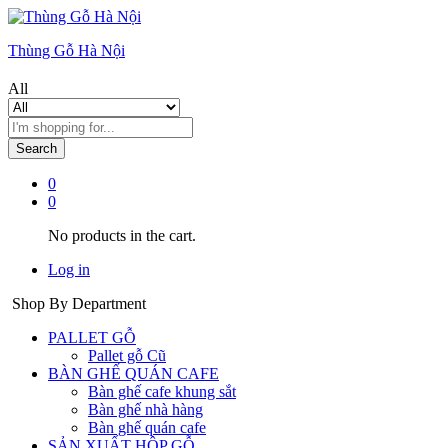
Thùng Gỗ Hà Nội
All
Search
0
0
No products in the cart.
Log in
Shop By Department
PALLET GỖ
Pallet gỗ Cũ
BÀN GHẾ QUÁN CAFE
Bàn ghế cafe khung sắt
Bàn ghế nhà hàng
Bàn ghế quán cafe
SẢN XUẤT HỘP GỖ