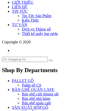
GIỚI THIỆU
LIÊN HỆ
TIN TỨC
Tin Tức Sản Phẩm
Kiến Thức
TƯ VẤN
Dịch vụ Thùng gỗ
Thiết kế quầy bar rượu
Copyright © 2020
Shop By Departments
PALLET GỖ
Pallet gỗ Cũ
BÀN GHẾ QUÁN CAFE
Bàn ghế cafe khung sắt
Bàn ghế nhà hàng
Bàn ghế quán cafe
SẢN XUẤT HỘP GỖ