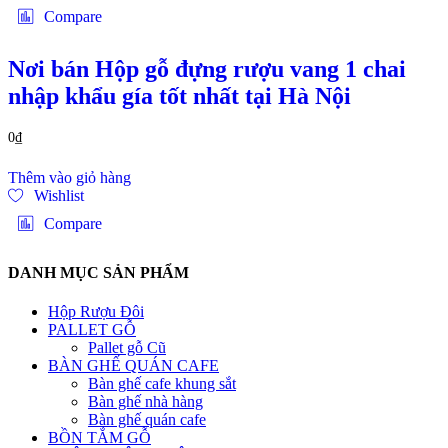
Compare
Nơi bán Hộp gỗ đựng rượu vang 1 chai
nhập khẩu gía tốt nhất tại Hà Nội
0
₫
Thêm vào giỏ hàng
Wishlist
Compare
DANH MỤC SẢN PHẨM
Hộp Rượu Đôi
PALLET GỖ
Pallet gỗ Cũ
BÀN GHẾ QUÁN CAFE
Bàn ghế cafe khung sắt
Bàn ghế nhà hàng
Bàn ghế quán cafe
BỒN TẮM GỖ