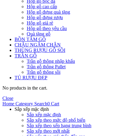
Hộp gỗ bọc da
Hộp gỗ cao cấp
Hộp gỗ đựng quà tặng
Hộp gỗ đựng rượu
Hộp gỗ giá rẻ
Hộp gỗ theo yêu cầu
Quà tặng gỗ
BỒN TẮM GỖ
CHẬU NGÂM CHÂN
THÙNG RƯỢU GỖ SỒI
TRẦN GỖ
Trần gỗ thông nhập khẩu
Trần gỗ thông Pallet
Trần gỗ thông sồi
TỦ RƯỢU ĐẸP
No products in the cart.
Close
Home
Category
Search
0
Cart
Sắp xếp mặc định
Sắp xếp mặc định
Sắp xếp theo mức độ phổ biến
Sắp xếp theo xếp hạng trung bình
Sắp xếp theo mới nhất