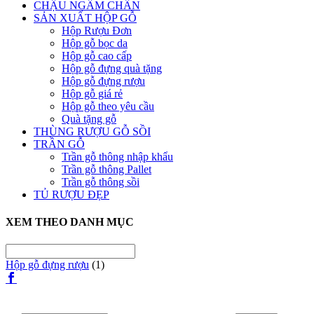
CHẬU NGÂM CHÂN
SẢN XUẤT HỘP GỖ
Hộp Rượu Đơn
Hộp gỗ bọc da
Hộp gỗ cao cấp
Hộp gỗ đựng quà tặng
Hộp gỗ đựng rượu
Hộp gỗ giá rẻ
Hộp gỗ theo yêu cầu
Quà tặng gỗ
THÙNG RƯỢU GỖ SỒI
TRẦN GỖ
Trần gỗ thông nhập khẩu
Trần gỗ thông Pallet
Trần gỗ thông sồi
TỦ RƯỢU ĐẸP
XEM THEO DANH MỤC
Hộp gỗ đựng rượu
(1)