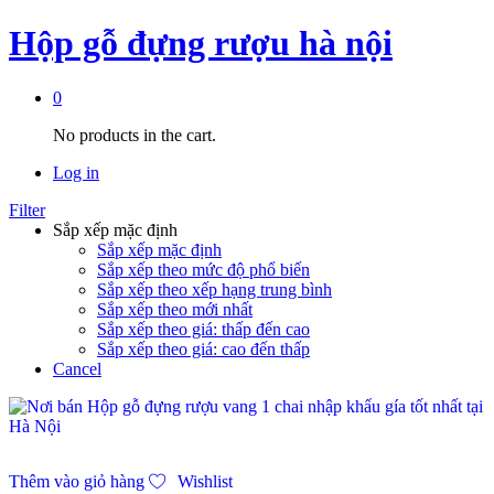
Hộp gỗ đựng rượu hà nội
0
No products in the cart.
Log in
Filter
Sắp xếp mặc định
Sắp xếp mặc định
Sắp xếp theo mức độ phổ biến
Sắp xếp theo xếp hạng trung bình
Sắp xếp theo mới nhất
Sắp xếp theo giá: thấp đến cao
Sắp xếp theo giá: cao đến thấp
Cancel
Thêm vào giỏ hàng
Wishlist