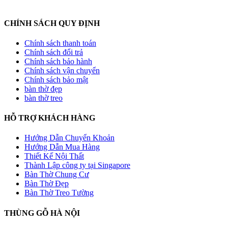
CHÍNH SÁCH QUY ĐỊNH
Chính sách thanh toán
Chính sách đổi trả
Chính sách bảo hành
Chính sách vận chuyển
Chính sách bảo mật
bàn thờ đẹp
bàn thờ treo
HỖ TRỢ KHÁCH HÀNG
Hướng Dẫn Chuyển Khoản
Hướng Dẫn Mua Hàng
Thiết Kế Nội Thất
Thành Lập công ty tại Singapore
Bàn Thờ Chung Cư
Bàn Thờ Đẹp
Bàn Thờ Treo Tường
THÙNG GỖ HÀ NỘI