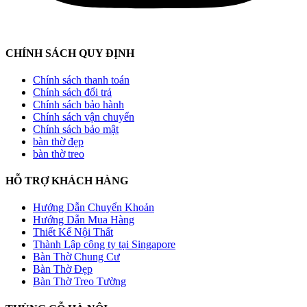
CHÍNH SÁCH QUY ĐỊNH
Chính sách thanh toán
Chính sách đổi trả
Chính sách bảo hành
Chính sách vận chuyển
Chính sách bảo mật
bàn thờ đẹp
bàn thờ treo
HỖ TRỢ KHÁCH HÀNG
Hướng Dẫn Chuyển Khoản
Hướng Dẫn Mua Hàng
Thiết Kế Nội Thất
Thành Lập công ty tại Singapore
Bàn Thờ Chung Cư
Bàn Thờ Đẹp
Bàn Thờ Treo Tường