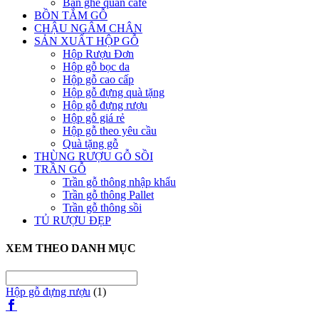
Bàn ghế quán cafe
BỒN TẮM GỖ
CHẬU NGÂM CHÂN
SẢN XUẤT HỘP GỖ
Hộp Rượu Đơn
Hộp gỗ bọc da
Hộp gỗ cao cấp
Hộp gỗ đựng quà tặng
Hộp gỗ đựng rượu
Hộp gỗ giá rẻ
Hộp gỗ theo yêu cầu
Quà tặng gỗ
THÙNG RƯỢU GỖ SỒI
TRẦN GỖ
Trần gỗ thông nhập khẩu
Trần gỗ thông Pallet
Trần gỗ thông sồi
TỦ RƯỢU ĐẸP
XEM THEO DANH MỤC
Hộp gỗ đựng rượu
(1)