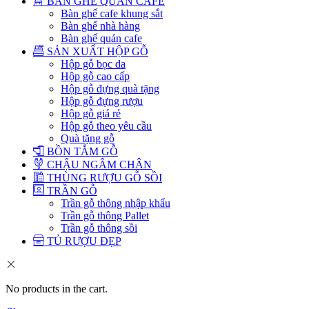
BÀN GHẾ QUÁN CAFE
Bàn ghế cafe khung sắt
Bàn ghế nhà hàng
Bàn ghế quán cafe
SẢN XUẤT HỘP GỖ
Hộp gỗ bọc da
Hộp gỗ cao cấp
Hộp gỗ đựng quà tặng
Hộp gỗ đựng rượu
Hộp gỗ giá rẻ
Hộp gỗ theo yêu cầu
Quà tặng gỗ
BỒN TẮM GỖ
CHẬU NGÂM CHÂN
THÙNG RƯỢU GỖ SỒI
TRẦN GỖ
Trần gỗ thông nhập khẩu
Trần gỗ thông Pallet
Trần gỗ thông sồi
TỦ RƯỢU ĐẸP
No products in the cart.