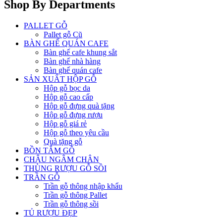
Shop By Departments
PALLET GỖ
Pallet gỗ Cũ
BÀN GHẾ QUÁN CAFE
Bàn ghế cafe khung sắt
Bàn ghế nhà hàng
Bàn ghế quán cafe
SẢN XUẤT HỘP GỖ
Hộp gỗ bọc da
Hộp gỗ cao cấp
Hộp gỗ đựng quà tặng
Hộp gỗ đựng rượu
Hộp gỗ giá rẻ
Hộp gỗ theo yêu cầu
Quà tặng gỗ
BỒN TẮM GỖ
CHẬU NGÂM CHÂN
THÙNG RƯỢU GỖ SỒI
TRẦN GỖ
Trần gỗ thông nhập khẩu
Trần gỗ thông Pallet
Trần gỗ thông sồi
TỦ RƯỢU ĐẸP