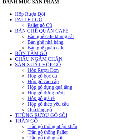
DANH MỤC SẢN PHẨM
Hộp Rượu Đôi
PALLET GỖ
Pallet gỗ Cũ
BÀN GHẾ QUÁN CAFE
Bàn ghế cafe khung sắt
Bàn ghế nhà hàng
Bàn ghế quán cafe
BỒN TẮM GỖ
CHẬU NGÂM CHÂN
SẢN XUẤT HỘP GỖ
Hộp Rượu Đơn
Hộp gỗ bọc da
Hộp gỗ cao cấp
Hộp gỗ đựng quà tặng
Hộp gỗ đựng rượu
Hộp gỗ giá rẻ
Hộp gỗ theo yêu cầu
Quà tặng gỗ
THÙNG RƯỢU GỖ SỒI
TRẦN GỖ
Trần gỗ thông nhập khẩu
Trần gỗ thông Pallet
Trần gỗ thông sồi