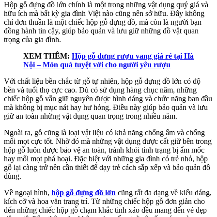
Hộp gỗ đựng đồ lớn chính là một trong những vật dụng quý giá và
hữu ích mà bất kỳ gia đình Việt nào cũng nên sở hữu. Đây không
chỉ đơn thuần là một chiếc hộp gỗ đựng đồ, mà còn là người bạn
đồng hành tin cậy, giúp bảo quản và lưu giữ những đồ vật quan
trọng của gia đình.
XEM THÊM:
Hộp gỗ đựng rượu vang giá rẻ tại Hà
Nội – Món quà tuyệt vời cho người yêu rượu
Với chất liệu bền chắc từ gỗ tự nhiên, hộp gỗ đựng đồ lớn có độ
bền và tuổi thọ cực cao. Dù có sử dụng hàng chục năm, những
chiếc hộp gỗ vẫn giữ nguyên được hình dáng và chức năng ban đầu
mà không bị mục nát hay hư hỏng. Điều này giúp bảo quản và lưu
giữ an toàn những vật dụng quan trọng trong nhiều năm.
Ngoài ra, gỗ cũng là loại vật liệu có khả năng chống ẩm và chống
mối mọt cực tốt. Nhờ đó mà những vật dụng được cất giữ bên trong
hộp gỗ luôn được bảo vệ an toàn, tránh khỏi tình trạng bị ẩm mốc
hay mối mọt phá hoại. Đặc biệt với những gia đình có trẻ nhỏ, hộp
gỗ lại càng trở nên cần thiết để dạy trẻ cách sắp xếp và bảo quản đồ
dùng.
Về ngoại hình,
hộp gỗ đựng đồ lớn
cũng rất đa dạng về kiểu dáng,
kích cỡ và hoa văn trang trí. Từ những chiếc hộp gỗ đơn giản cho
đến những chiếc hộp gỗ chạm khắc tinh xảo đều mang đến vẻ đẹp