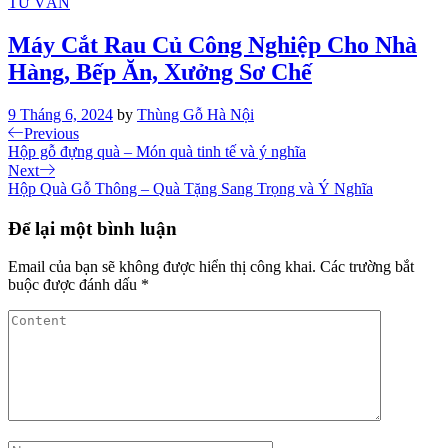
TƯ VẤN
Máy Cắt Rau Củ Công Nghiệp Cho Nhà
Hàng, Bếp Ăn, Xưởng Sơ Chế
9 Tháng 6, 2024
by
Thùng Gỗ Hà Nội
Điều
Previous
Previous
Post
Hộp gỗ đựng quà – Món quà tinh tế và ý nghĩa
hướng
Next
Next
bài
Post
Hộp Quà Gỗ Thông – Quà Tặng Sang Trọng và Ý Nghĩa
viết
Để lại một bình luận
Email của bạn sẽ không được hiển thị công khai.
Các trường bắt
buộc được đánh dấu
*