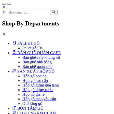
Shop By Departments
PALLET GỖ
Pallet gỗ Cũ
BÀN GHẾ QUÁN CAFE
Bàn ghế cafe khung sắt
Bàn ghế nhà hàng
Bàn ghế quán cafe
SẢN XUẤT HỘP GỖ
Hộp gỗ bọc da
Hộp gỗ cao cấp
Hộp gỗ đựng quà tặng
Hộp gỗ đựng rượu
Hộp gỗ giá rẻ
Hộp gỗ theo yêu cầu
Quà tặng gỗ
BỒN TẮM GỖ
CHẬU NGÂM CHÂN