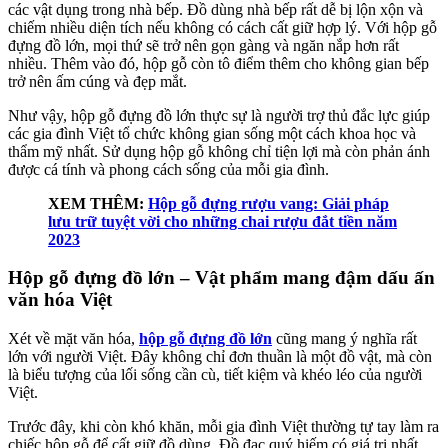
các vật dụng trong nhà bếp. Đồ dùng nhà bếp rất dễ bị lộn xộn và
chiếm nhiều diện tích nếu không có cách cất giữ hợp lý. Với hộp gỗ
đựng đồ lớn, mọi thứ sẽ trở nên gọn gàng và ngăn nắp hơn rất
nhiều. Thêm vào đó, hộp gỗ còn tô điểm thêm cho không gian bếp
trở nên ấm cúng và đẹp mắt.
Như vậy, hộp gỗ đựng đồ lớn thực sự là người trợ thủ đắc lực giúp
các gia đình Việt tổ chức không gian sống một cách khoa học và
thẩm mỹ nhất. Sử dụng hộp gỗ không chỉ tiện lợi mà còn phản ánh
được cá tính và phong cách sống của mỗi gia đình.
XEM THÊM:
Hộp gỗ đựng rượu vang: Giải pháp
lưu trữ tuyệt vời cho những chai rượu đắt tiền năm
2023
Hộp gỗ đựng đồ lớn – Vật phẩm mang đậm dấu ấn
văn hóa Việt
Xét về mặt văn hóa,
hộp gỗ đựng đồ lớn
cũng mang ý nghĩa rất
lớn với người Việt. Đây không chỉ đơn thuần là một đồ vật, mà còn
là biểu tượng của lối sống cần cù, tiết kiệm và khéo léo của người
Việt.
Trước đây, khi còn khó khăn, mỗi gia đình Việt thường tự tay làm ra
chiếc hộp gỗ để cất giữ đồ dùng. Đồ đạc quý hiếm có giá trị nhất