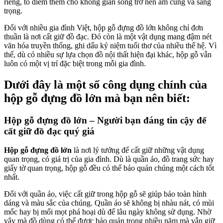
riêng, tô điểm thêm cho không gian sống trở nên ấm cúng và sang
trọng.
Đối với nhiều gia đình Việt, hộp gỗ đựng đồ lớn không chỉ đơn
thuần là nơi cất giữ đồ đạc. Đó còn là một vật dụng mang đậm nét
văn hóa truyền thống, ghi dấu kỷ niệm tuổi thơ của nhiều thế hệ. Vì
thế, dù có nhiều sự lựa chọn đồ nội thất hiện đại khác, hộp gỗ vẫn
luôn có một vị trí đặc biệt trong mỗi gia đình.
Dưới đây là một số công dụng chính của
hộp gỗ đựng đồ lớn mà bạn nên biết:
Hộp gỗ đựng đồ lớn – Người bạn đáng tin cậy để
cất giữ đồ đạc quý giá
Hộp gỗ đựng đồ lớn
là nơi lý tưởng để cất giữ những vật dụng
quan trọng, có giá trị của gia đình. Dù là quần áo, đồ trang sức hay
giấy tờ quan trọng, hộp gỗ đều có thể bảo quản chúng một cách tốt
nhất.
Đối với quần áo, việc cất giữ trong hộp gỗ sẽ giúp bảo toàn hình
dáng và màu sắc của chúng. Quần áo sẽ không bị nhàu nát, có mùi
mốc hay bị mối mọt phá hoại dù để lâu ngày không sử dụng. Nhờ
vậy mà đồ dùng có thể được bảo quản trong nhiều năm mà vẫn giữ