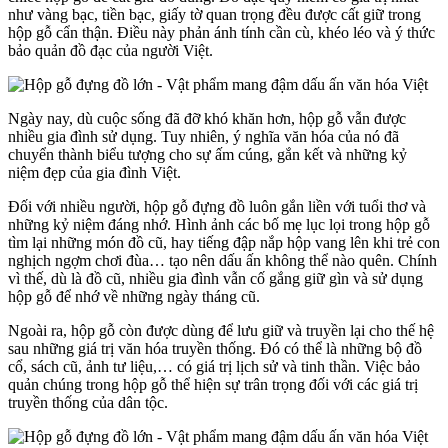
như vàng bạc, tiền bạc, giấy tờ quan trọng đều được cất giữ trong
hộp gỗ cẩn thận. Điều này phản ánh tính cần cù, khéo léo và ý thức
bảo quản đồ đạc của người Việt.
Ngày nay, dù cuộc sống đã đỡ khó khăn hơn, hộp gỗ vẫn được
nhiều gia đình sử dụng. Tuy nhiên, ý nghĩa văn hóa của nó đã
chuyển thành biểu tượng cho sự ấm cúng, gắn kết và những kỷ
niệm đẹp của gia đình Việt.
Đối với nhiều người, hộp gỗ đựng đồ luôn gắn liền với tuổi thơ và
những kỷ niệm đáng nhớ. Hình ảnh các bố mẹ lục lọi trong hộp gỗ
tìm lại những món đồ cũ, hay tiếng đập nắp hộp vang lên khi trẻ con
nghịch ngợm chơi đùa… tạo nên dấu ấn không thể nào quên. Chính
vì thế, dù là đồ cũ, nhiều gia đình vẫn cố gắng giữ gìn và sử dụng
hộp gỗ để nhớ về những ngày tháng cũ.
Ngoài ra, hộp gỗ còn được dùng để lưu giữ và truyền lại cho thế hệ
sau những giá trị văn hóa truyền thống. Đó có thể là những bộ đồ
cổ, sách cũ, ảnh tư liệu,… có giá trị lịch sử và tinh thần. Việc bảo
quản chúng trong hộp gỗ thể hiện sự trân trọng đối với các giá trị
truyền thống của dân tộc.