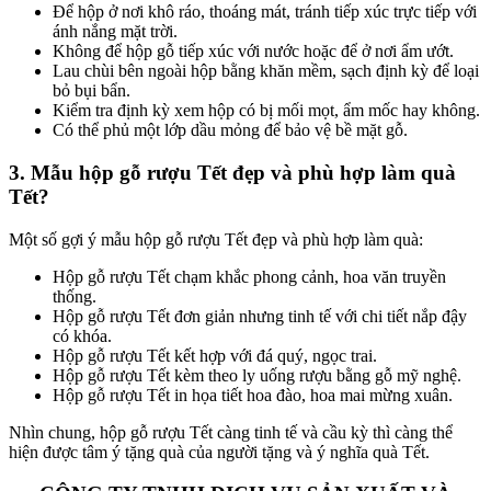
Để hộp ở nơi khô ráo, thoáng mát, tránh tiếp xúc trực tiếp với
ánh nắng mặt trời.
Không để hộp gỗ tiếp xúc với nước hoặc để ở nơi ẩm ướt.
Lau chùi bên ngoài hộp bằng khăn mềm, sạch định kỳ để loại
bỏ bụi bẩn.
Kiểm tra định kỳ xem hộp có bị mối mọt, ẩm mốc hay không.
Có thể phủ một lớp dầu mỏng để bảo vệ bề mặt gỗ.
3. Mẫu hộp gỗ rượu Tết đẹp và phù hợp làm quà
Tết?
Một số gợi ý mẫu hộp gỗ rượu Tết đẹp và phù hợp làm quà:
Hộp gỗ rượu Tết chạm khắc phong cảnh, hoa văn truyền
thống.
Hộp gỗ rượu Tết đơn giản nhưng tinh tế với chi tiết nắp đậy
có khóa.
Hộp gỗ rượu Tết kết hợp với đá quý, ngọc trai.
Hộp gỗ rượu Tết kèm theo ly uống rượu bằng gỗ mỹ nghệ.
Hộp gỗ rượu Tết in họa tiết hoa đào, hoa mai mừng xuân.
Nhìn chung, hộp gỗ rượu Tết càng tinh tế và cầu kỳ thì càng thể
hiện được tâm ý tặng quà của người tặng và ý nghĩa quà Tết.