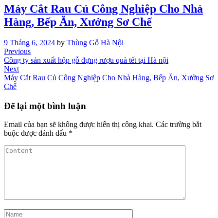
Máy Cắt Rau Củ Công Nghiệp Cho Nhà
Hàng, Bếp Ăn, Xưởng Sơ Chế
9 Tháng 6, 2024
by
Thùng Gỗ Hà Nội
Điều
Previous
Previous
Post
Công ty sản xuất hộp gỗ đựng rượu quà tết tại Hà nội
hướng
Next
Next
bài
Post
Máy Cắt Rau Củ Công Nghiệp Cho Nhà Hàng, Bếp Ăn, Xưởng Sơ
Chế
viết
Để lại một bình luận
Email của bạn sẽ không được hiển thị công khai.
Các trường bắt
buộc được đánh dấu
*