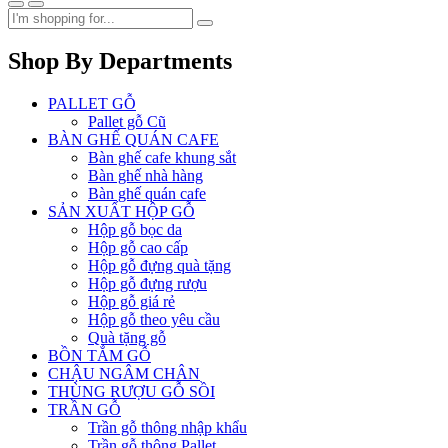
Shop By Departments
PALLET GỖ
Pallet gỗ Cũ
BÀN GHẾ QUÁN CAFE
Bàn ghế cafe khung sắt
Bàn ghế nhà hàng
Bàn ghế quán cafe
SẢN XUẤT HỘP GỖ
Hộp gỗ bọc da
Hộp gỗ cao cấp
Hộp gỗ đựng quà tặng
Hộp gỗ đựng rượu
Hộp gỗ giá rẻ
Hộp gỗ theo yêu cầu
Quà tặng gỗ
BỒN TẮM GỖ
CHẬU NGÂM CHÂN
THÙNG RƯỢU GỖ SỒI
TRẦN GỖ
Trần gỗ thông nhập khẩu
Trần gỗ thông Pallet