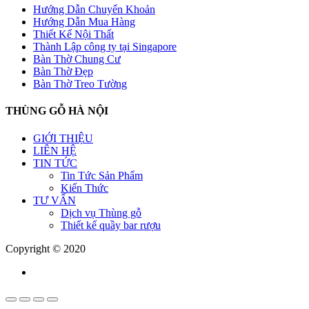
Hướng Dẫn Chuyển Khoản
Hướng Dẫn Mua Hàng
Thiết Kế Nội Thất
Thành Lập công ty tại Singapore
Bàn Thờ Chung Cư
Bàn Thờ Đẹp
Bàn Thờ Treo Tường
THÙNG GỖ HÀ NỘI
GIỚI THIỆU
LIÊN HỆ
TIN TỨC
Tin Tức Sản Phẩm
Kiến Thức
TƯ VẤN
Dịch vụ Thùng gỗ
Thiết kế quầy bar rượu
Copyright © 2020