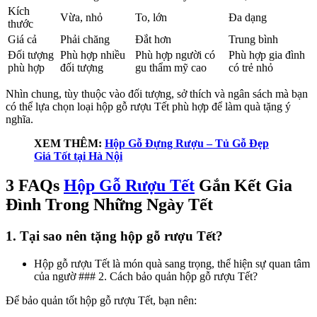
Kích
Vừa, nhỏ
To, lớn
Đa dạng
thước
Giá cả
Phải chăng
Đắt hơn
Trung bình
Đối tượng
Phù hợp nhiều
Phù hợp người có
Phù hợp gia đình
phù hợp
đối tượng
gu thẩm mỹ cao
có trẻ nhỏ
Nhìn chung, tùy thuộc vào đối tượng, sở thích và ngân sách mà bạn
có thể lựa chọn loại hộp gỗ rượu Tết phù hợp để làm quà tặng ý
nghĩa.
XEM THÊM:
Hộp Gỗ Đựng Rượu – Tủ Gỗ Đẹp
Giá Tốt tại Hà Nội
3 FAQs
Hộp Gỗ Rượu Tết
Gắn Kết Gia
Đình Trong Những Ngày Tết
1. Tại sao nên tặng hộp gỗ rượu Tết?
Hộp gỗ rượu Tết là món quà sang trọng, thể hiện sự quan tâm
của ngườ ### 2. Cách bảo quản hộp gỗ rượu Tết?
Để bảo quản tốt hộp gỗ rượu Tết, bạn nên: