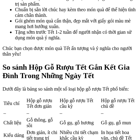
trị sản phẩm.
Chuẩn bị sẵn lời chúc hay kèm theo món quà để thể hiện tình
cảm chân thành.
Gói ghém món quà cẩn thận, đẹp mắt với giấy gói màu mè
mang hơi hướng xuân.
Tặng sớm trước Tết 1-2 tuần để người nhận có thời gian sử
dụng món quà ý nghĩa.
Chúc bạn chọn được món quà Tết ấn tượng và ý nghĩa cho người
thân yêu!
So sánh Hộp Gỗ Rượu Tết Gắn Kết Gia
Đình Trong Những Ngày Tết
Dưới đây là bảng so sánh một số loại hộp gỗ rượu Tết phổ biến:
Hộp gỗ rượu
Hộp gỗ rượu Tết
Hộp gỗ rượu Tết
Tiêu chí
Tết đơn giản
cầu kỳ
chủ đề
–
–
–
–
Gỗ thông, gỗ
Chất liệu
Gỗ gụ, gỗ hương
Gỗ gụ, gỗ mun
sồi
Đơn giản, ít chi
Nhiều chi tiết chạm
In họa tiết hoa
Kiểu dáng
tiết trang trí
khắc cầu kỳ
văn, chủ đề Tết