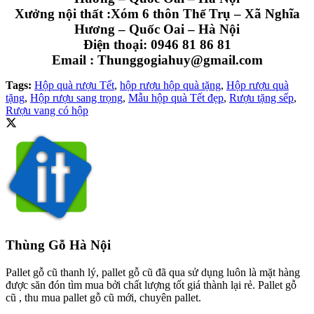
Xưởng nội thất :Xóm 6 thôn Thế Trụ – Xã Nghĩa
Hương – Quốc Oai – Hà Nội
Điện thoại: 0946 81 86 81
Email : Thunggogiahuy@gmail.com
Tags:
Hộp quà rượu Tết
,
hộp rượu hộp quà tặng
,
Hộp rượu quà
tặng
,
Hộp rượu sang trọng
,
Mẫu hộp quà Tết đẹp
,
Rượu tặng sếp
,
Rượu vang có hộp
Thùng Gỗ Hà Nội
Pallet gỗ cũ thanh lý, pallet gỗ cũ đã qua sử dụng luôn là mặt hàng
được săn đón tìm mua bởi chất lượng tốt giá thành lại rẻ. Pallet gỗ
cũ , thu mua pallet gỗ cũ mới, chuyên pallet.