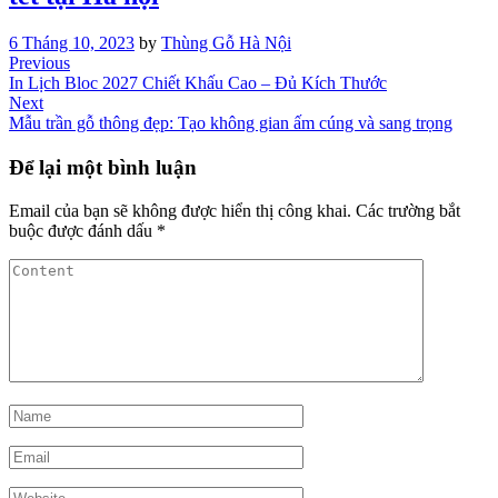
6 Tháng 10, 2023
by
Thùng Gỗ Hà Nội
Điều
Previous
Previous
Post
In Lịch Bloc 2027 Chiết Khấu Cao – Đủ Kích Thước
hướng
Next
Next
bài
Post
Mẫu trần gỗ thông đẹp: Tạo không gian ấm cúng và sang trọng
viết
Để lại một bình luận
Email của bạn sẽ không được hiển thị công khai.
Các trường bắt
buộc được đánh dấu
*