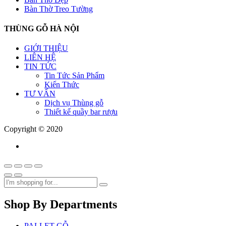
Bàn Thờ Treo Tường
THÙNG GỖ HÀ NỘI
GIỚI THIỆU
LIÊN HỆ
TIN TỨC
Tin Tức Sản Phẩm
Kiến Thức
TƯ VẤN
Dịch vụ Thùng gỗ
Thiết kế quầy bar rượu
Copyright © 2020
Shop By Departments
PALLET GỖ