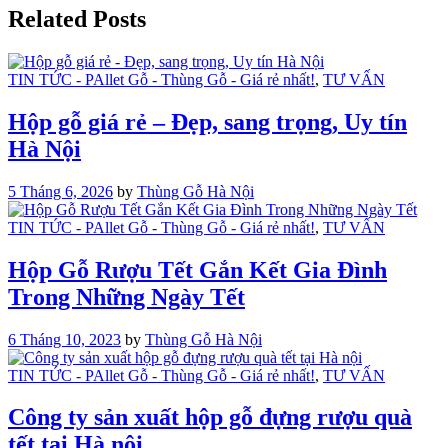
Related Posts
TIN TỨC - PAllet Gỗ - Thùng Gỗ - Giá rẻ nhất!
,
TƯ VẤN
Hộp gỗ giá rẻ – Đẹp, sang trọng, Uy tín
Hà Nội
5 Tháng 6, 2026
by
Thùng Gỗ Hà Nội
TIN TỨC - PAllet Gỗ - Thùng Gỗ - Giá rẻ nhất!
,
TƯ VẤN
Hộp Gỗ Rượu Tết Gắn Kết Gia Đình
Trong Những Ngày Tết
6 Tháng 10, 2023
by
Thùng Gỗ Hà Nội
TIN TỨC - PAllet Gỗ - Thùng Gỗ - Giá rẻ nhất!
,
TƯ VẤN
Công ty sản xuất hộp gỗ đựng rượu quà
tết tại Hà nội