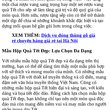
một chai rượu vang sang trọng hay một set rượu vang
quà Tết cho sếp sẽ làm tăng giá trị và độ quý giá của
món quà. Hơn nữa, rượu tặng sếp còn có thể trở thành
một dịp để chia sẻ những khoảnh khắc đặc biệt và tạo
dựng mối quan hệ gần gũi hơn trong công việc.
XEM THÊM:
Dịch vụ đóng thùng gỗ giá
rẻ chuyển hàng giá rẻ tại Hà Nội
Mẫu Hộp Quà Tết Đẹp: Lựa Chọn Đa Dạng
Với nhiều mẫu hộp quà Tết đẹp và đa dạng trên thị
trường, bạn có thể dễ dàng tìm thấy một mẫu phù hợp
với sở thích và mong muốn của mình. Có những mẫu
hộp quà Tết với thiết kế truyền thống và cổ điển, mang
đậm nét văn hóa truyền thống Việt Nam. Cũng có
những mẫu hộp quà Tết hiện đại và sáng tạo, với kiểu
dáng và họa tiết độc đáo. Bằng cách lựa chọn mẫu hộp
quà Tết đẹp, bạn không chỉ tạo nên một món quà độc
đáo mà còn mang đến niềm vui và may mắn cho người
nhận trong dịp Tết.