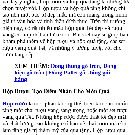
và đầy ý nghĩa, hộp rượu và hộp quà tặng là những lựa
chọn tuyệt vời. Hộp rượu và hộp quà tặng không chỉ
tạo nên một bao bì đẹp mắt, mà còn mang trong mình
giá trị văn hóa và tinh thần đích thực. Trên thị trường
hiện nay, có rất nhiều mẫu hộp quà Tết đẹp và rượu
vang có hộp để bạn lựa chọn. Bài viết này sẽ giúp bạn
khám phá thêm về hộp rượu và hộp quà tặng, các set
rượu vang quà Tết, và những ý tưởng tuyệt vời cho
rượu tặng sếp.
XEM THÊM:
Đóng thùng gỗ tròn, Đóng
kiện gỗ tròn | Đóng Pallet gỗ, đóng gói
hàng‎
Hộp Rượu: Tạo Điểm Nhấn Cho Món Quà
Hộp rượu
là một phần không thể thiếu khi bạn muốn
tặng một chai rượu vang sang trọng hoặc một set rượu
vang quà Tết. Những hộp rượu được thiết kế đẹp mắt
và chất lượng cao không chỉ bảo vệ chai rượu mà còn
làm tăng giá trị thẩm mỹ của quà tặng. Hộp rượu quà