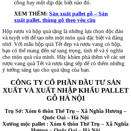
công hay một dịp đặc biệt nào đó.
XEM THÊM:
Sản xuất pallet gỗ – Sản
xuất pallet, thùng gỗ theo yêu cầu
Hộp rượu và hộp quà tặng là những lựa chọn độc đáo
và tuyệt vời để tạo nên một món quà đặc biệt và đáng
nhớ. Với mẫu hộp quà Tết đẹp và rượu vang có hộp,
bạn có thể mang đến sự sang trọng, tinh tế và ý nghĩa
cho món quà của mình. Hãy khám phá thêm về các set
rượu vang quà Tết và rượu tặng sếp để có thêm những
ý tưởng sáng tạo cho quà tặng của bạn.
CÔNG TY CỔ PHẦN ĐẦU TƯ SẢN
XUẤT VÀ XUẤT NHẬP KHẨU PALLET
GỖ HÀ NỘI
Trụ Sở: Xóm 6 thôn Thế Trụ – Xã Nghĩa Hương –
Quốc Oai – Hà Nội
Xưởng mộc pallet : Xóm 6 thôn Thế Trụ – Xã Nghĩa
Hương – Quốc Oai – Hà Nội