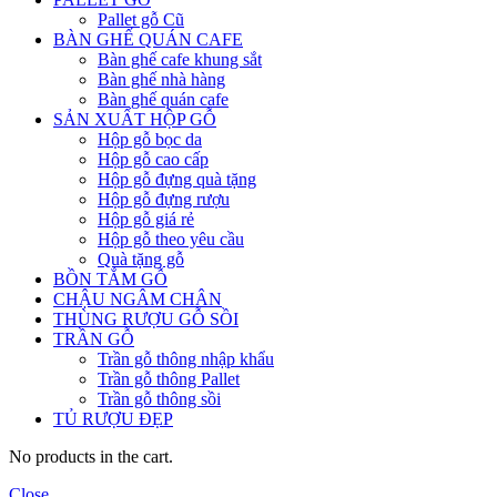
Pallet gỗ Cũ
BÀN GHẾ QUÁN CAFE
Bàn ghế cafe khung sắt
Bàn ghế nhà hàng
Bàn ghế quán cafe
SẢN XUẤT HỘP GỖ
Hộp gỗ bọc da
Hộp gỗ cao cấp
Hộp gỗ đựng quà tặng
Hộp gỗ đựng rượu
Hộp gỗ giá rẻ
Hộp gỗ theo yêu cầu
Quà tặng gỗ
BỒN TẮM GỖ
CHẬU NGÂM CHÂN
THÙNG RƯỢU GỖ SỒI
TRẦN GỖ
Trần gỗ thông nhập khẩu
Trần gỗ thông Pallet
Trần gỗ thông sồi
TỦ RƯỢU ĐẸP
No products in the cart.
Close