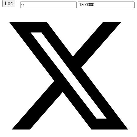
Lọc
Giá
Giá
tối
tối
thiểu
đa