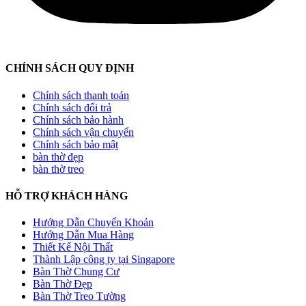
CHÍNH SÁCH QUY ĐỊNH
Chính sách thanh toán
Chính sách đổi trả
Chính sách bảo hành
Chính sách vận chuyển
Chính sách bảo mật
bàn thờ đẹp
bàn thờ treo
HỖ TRỢ KHÁCH HÀNG
Hướng Dẫn Chuyển Khoản
Hướng Dẫn Mua Hàng
Thiết Kế Nội Thất
Thành Lập công ty tại Singapore
Bàn Thờ Chung Cư
Bàn Thờ Đẹp
Bàn Thờ Treo Tường