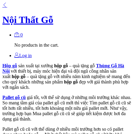
Nội Thất Gỗ
0
No products in the cart.
Log in
Hộp gỗ
sản xuất tại xưởng
hộp gỗ
– quà tặng gỗ
Thùng Gỗ Hà
Nội
với thiết bị, máy móc hiện đại và đội ngũ công nhân sản
xuất
hộp gỗ
– quà tặng gỗ với nhiều năm kinh nghiệm sẽ mang đến
cho quý khách những sản phẩm
hộp gỗ
đẹp với giá thành phù hợp
với ngân sách.
Pallet gỗ cũ
giá tốt, với thể sử dụng ở những môi trường khác nhau.
So mang tầm giá của pallet gỗ cũ mới thì việc Tìm pallet gỗ cũ cũ sẽ
tốt hơn rất nhiều, tốt hơn khoảng một nửa giá pallet mới. Như vậy,
trường hợp bạn Mua pallet gỗ cũ cũ sẽ giúp tiết kiệm được hơi đa
dạng giá thành.
Pallet gỗ cũ cũ với thể dùng ở nhiều môi trường hơn so có pallet