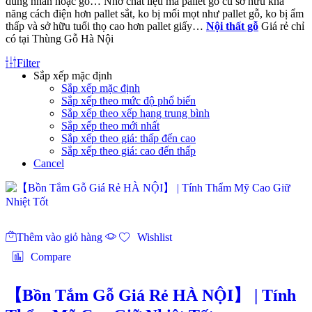
dung nhan hoặc gỗ… Nhờ chất liệu mà pallet gỗ cũ sở hữu khả
năng cách điện hơn pallet sắt, ko bị mối mọt như pallet gỗ, ko bị ẩm
thấp và sở hữu tuổi thọ cao hơn pallet giấy…
Nội thất gỗ
Giá rẻ chỉ
có tại Thùng Gỗ Hà Nội
Filter
Sắp xếp mặc định
Sắp xếp mặc định
Sắp xếp theo mức độ phổ biến
Sắp xếp theo xếp hạng trung bình
Sắp xếp theo mới nhất
Sắp xếp theo giá: thấp đến cao
Sắp xếp theo giá: cao đến thấp
Cancel
Thêm vào giỏ hàng
Wishlist
Compare
【Bồn Tắm Gỗ Giá Rẻ HÀ NỘI】 | Tính