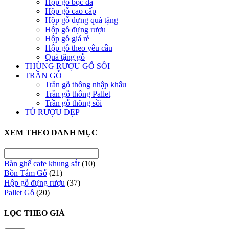
Hộp gỗ bọc da
Hộp gỗ cao cấp
Hộp gỗ đựng quà tặng
Hộp gỗ đựng rượu
Hộp gỗ giá rẻ
Hộp gỗ theo yêu cầu
Quà tặng gỗ
THÙNG RƯỢU GỖ SỒI
TRẦN GỖ
Trần gỗ thông nhập khẩu
Trần gỗ thông Pallet
Trần gỗ thông sồi
TỦ RƯỢU ĐẸP
XEM THEO DANH MỤC
Bàn ghế cafe khung sắt
(10)
Bồn Tắm Gỗ
(21)
Hộp gỗ đựng rượu
(37)
Pallet Gỗ
(20)
LỌC THEO GIÁ