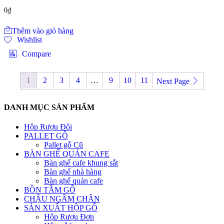
0
₫
Thêm vào giỏ hàng
Wishlist
Compare
1
2
3
4
…
9
10
11
Next Page
DANH MỤC SẢN PHẨM
Hộp Rượu Đôi
PALLET GỖ
Pallet gỗ Cũ
BÀN GHẾ QUÁN CAFE
Bàn ghế cafe khung sắt
Bàn ghế nhà hàng
Bàn ghế quán cafe
BỒN TẮM GỖ
CHẬU NGÂM CHÂN
SẢN XUẤT HỘP GỖ
Hộp Rượu Đơn