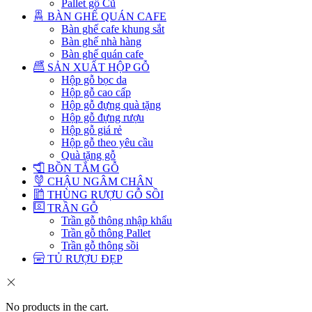
Pallet gỗ Cũ
BÀN GHẾ QUÁN CAFE
Bàn ghế cafe khung sắt
Bàn ghế nhà hàng
Bàn ghế quán cafe
SẢN XUẤT HỘP GỖ
Hộp gỗ bọc da
Hộp gỗ cao cấp
Hộp gỗ đựng quà tặng
Hộp gỗ đựng rượu
Hộp gỗ giá rẻ
Hộp gỗ theo yêu cầu
Quà tặng gỗ
BỒN TẮM GỖ
CHẬU NGÂM CHÂN
THÙNG RƯỢU GỖ SỒI
TRẦN GỖ
Trần gỗ thông nhập khẩu
Trần gỗ thông Pallet
Trần gỗ thông sồi
TỦ RƯỢU ĐẸP
No products in the cart.