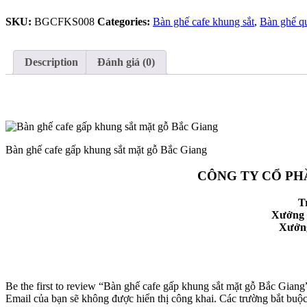
khung
SKU:
BGCFKS008
Categories:
Bàn ghế cafe khung sắt
,
Bàn ghế q
sắt
mặt
gỗ
Bắc
Description
Đánh giá (0)
Giang
quantity
Bàn ghế cafe gấp khung sắt mặt gỗ Bắc Giang
CÔNG TY CỔ PH
T
Xưởng 
Xưởng
Be the first to review “Bàn ghế cafe gấp khung sắt mặt gỗ Bắc Giang
Email của bạn sẽ không được hiển thị công khai.
Các trường bắt buộ