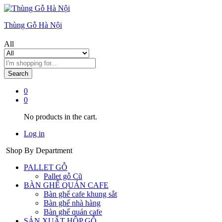
Thùng Gỗ Hà Nội
All
Search
0
0
No products in the cart.
Log in
Shop By Department
PALLET GỖ
Pallet gỗ Cũ
BÀN GHẾ QUÁN CAFE
Bàn ghế cafe khung sắt
Bàn ghế nhà hàng
Bàn ghế quán cafe
SẢN XUẤT HỘP GỖ