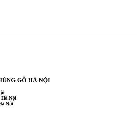
HÙNG GỖ HÀ NỘI
ội
 Hà Nội
Hà Nội