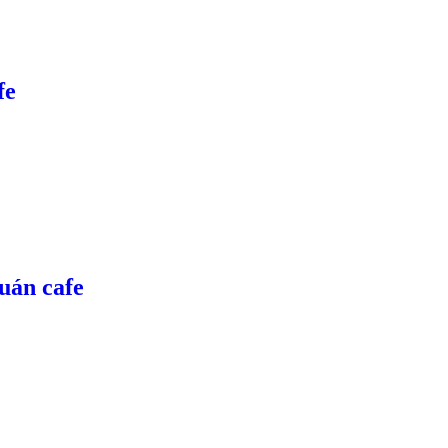
fe
quán cafe