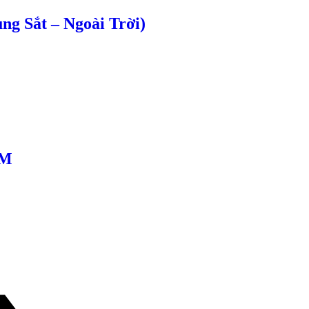
g Sắt – Ngoài Trời)
CM