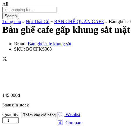
All
Search
Trang chủ
»
Nội Thất Gỗ
»
BÀN GHẾ QUÁN CAFE
»
Bàn ghế caf
Bàn ghế cafe gấp khung sắt mặt
Brand:
Bàn ghế cafe khung sắt
SKU:
BGCFKS008
145.000
₫
Status:
In stock
Bàn
Quantity:
Wishlist
Thêm vào giỏ hàng
ghế
Compare
cafe
gấp