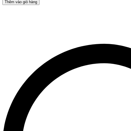
và
Thêm vào giỏ hàng
Tiện
Lợi:
Hộp
Rượu
Đôi
Cho
Cặp
Đôi
Yêu
Thích
Rượu
quantity