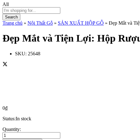
All
Search
Trang chủ
»
Nội Thất Gỗ
»
SẢN XUẤT HỘP GỖ
»
Đẹp Mắt và Ti
Đẹp Mắt và Tiện Lợi: Hộp Rượ
SKU:
25648
0
₫
Status:
In stock
Đẹp
Quantity:
Mắt