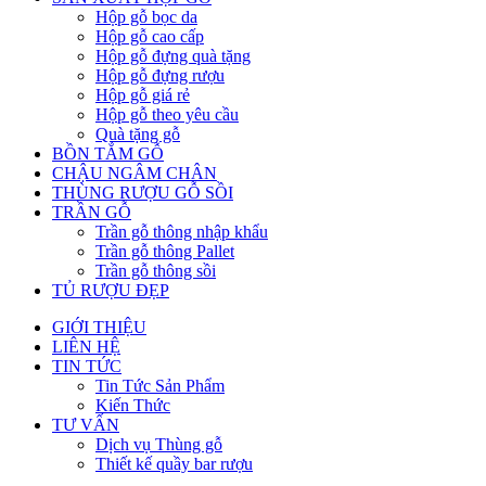
Hộp gỗ bọc da
Hộp gỗ cao cấp
Hộp gỗ đựng quà tặng
Hộp gỗ đựng rượu
Hộp gỗ giá rẻ
Hộp gỗ theo yêu cầu
Quà tặng gỗ
BỒN TẮM GỖ
CHẬU NGÂM CHÂN
THÙNG RƯỢU GỖ SỒI
TRẦN GỖ
Trần gỗ thông nhập khẩu
Trần gỗ thông Pallet
Trần gỗ thông sồi
TỦ RƯỢU ĐẸP
GIỚI THIỆU
LIÊN HỆ
TIN TỨC
Tin Tức Sản Phẩm
Kiến Thức
TƯ VẤN
Dịch vụ Thùng gỗ
Thiết kế quầy bar rượu