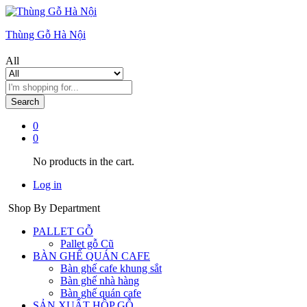
Thùng Gỗ Hà Nội
All
Search
0
0
No products in the cart.
Log in
Shop By Department
PALLET GỖ
Pallet gỗ Cũ
BÀN GHẾ QUÁN CAFE
Bàn ghế cafe khung sắt
Bàn ghế nhà hàng
Bàn ghế quán cafe
SẢN XUẤT HỘP GỖ