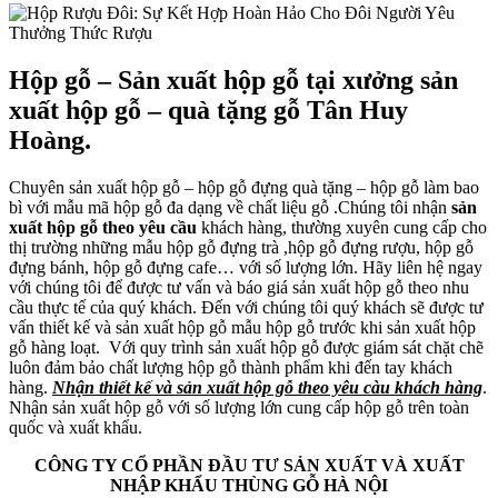
Hộp gỗ – Sản xuất hộp gỗ tại xưởng sản
xuất hộp gỗ – quà tặng gỗ Tân Huy
Hoàng.
Chuyên sản xuất hộp gỗ – hộp gỗ đựng quà tặng – hộp gỗ làm bao
bì với mẫu mã hộp gỗ đa dạng về chất liệu gỗ .Chúng tôi nhận
sản
xuất hộp gỗ theo yêu cầu
khách hàng, thường xuyên cung cấp cho
thị trường những mẫu hộp gỗ đựng trà ,hộp gỗ đựng rượu, hộp gỗ
đựng bánh, hộp gỗ đựng cafe… với số lượng lớn. Hãy liên hệ ngay
với chúng tôi để được tư vấn và báo giá sản xuất hộp gỗ theo nhu
cầu thực tế của quý khách. Đến với chúng tôi quý khách sẽ được tư
vấn thiết kế và sản xuất hộp gỗ mẫu hộp gỗ trước khi sản xuất hộp
gỗ hàng loạt. Với quy trình sản xuất hộp gỗ được giám sát chặt chẽ
luôn đảm bảo chất lượng hộp gỗ thành phẩm khi đến tay khách
hàng.
Nhận thiết kế và sản xuất hộp gỗ theo yêu càu khách hàng
.
Nhận sản xuất hộp gỗ với số lượng lớn cung cấp hộp gỗ trên toàn
quốc và xuất khẩu.
CÔNG TY CỔ PHẦN ĐẦU TƯ SẢN XUẤT VÀ XUẤT
NHẬP KHẨU THÙNG GỖ HÀ NỘI