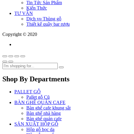
Tin Tức Sản Phẩm
Kiến Thức
TƯ VẤN
Dịch vụ Thùng gỗ
Thiết kế quầy bar rượu
Copyright © 2020
Shop By Departments
PALLET GỖ
Pallet gỗ Cũ
BÀN GHẾ QUÁN CAFE
Bàn ghế cafe khung sắt
Bàn ghế nhà hàng
Bàn ghế quán cafe
SẢN XUẤT HỘP GỖ
Hộp gỗ bọc da