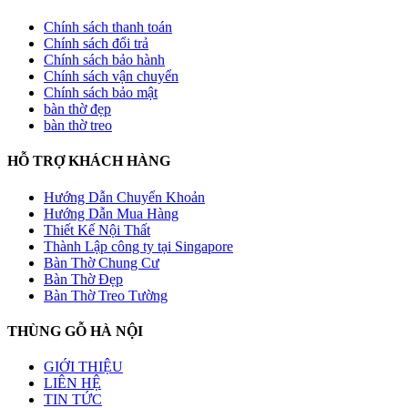
Chính sách thanh toán
Chính sách đổi trả
Chính sách bảo hành
Chính sách vận chuyển
Chính sách bảo mật
bàn thờ đẹp
bàn thờ treo
HỖ TRỢ KHÁCH HÀNG
Hướng Dẫn Chuyển Khoản
Hướng Dẫn Mua Hàng
Thiết Kế Nội Thất
Thành Lập công ty tại Singapore
Bàn Thờ Chung Cư
Bàn Thờ Đẹp
Bàn Thờ Treo Tường
THÙNG GỖ HÀ NỘI
GIỚI THIỆU
LIÊN HỆ
TIN TỨC