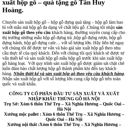
xuất hộp gỗ – quà tặng gỗ Tân Huy
Hoàng.
Chuyên sản xuất hộp gỗ – hộp gỗ đựng quà tặng – hộp gỗ làm bao
bì với mẫu mã hộp gỗ đa dạng về chất liệu gỗ .Chúng tôi nhận
sản
xuất hộp gỗ theo yêu cầu
khách hàng, thường xuyên cung cấp cho
thị trường những mẫu hộp gỗ đựng trà ,hộp gỗ đựng rượu, hộp gỗ
đựng bánh, hộp gỗ đựng cafe… với số lượng lớn. Hãy liên hệ ngay
với chúng tôi để được tư vấn và báo giá sản xuất hộp gỗ theo nhu
cầu thực tế của quý khách. Đến với chúng tôi quý khách sẽ được tư
vấn thiết kế và sản xuất hộp gỗ mẫu hộp gỗ trước khi sản xuất hộp
gỗ hàng loạt. Với quy trình sản xuất hộp gỗ được giám sát chặt chẽ
luôn đảm bảo chất lượng hộp gỗ thành phẩm khi đến tay khách
hàng.
Nhận thiết kế và sản xuất hộp gỗ theo yêu càu khách hàng
.
Nhận sản xuất hộp gỗ với số lượng lớn cung cấp hộp gỗ trên toàn
quốc và xuất khẩu.
CÔNG TY CỔ PHẦN ĐẦU TƯ SẢN XUẤT VÀ XUẤT
NHẬP KHẨU THÙNG GỖ HÀ NỘI
Trụ Sở: Xóm 6 thôn Thế Trụ – Xã Nghĩa Hương – Quốc Oai –
Hà Nội
Xưởng mộc pallet : Xóm 6 thôn Thế Trụ – Xã Nghĩa Hương –
Quốc Oai – Hà Nội
Xưởng nội thất :Xóm 6 thôn Thế Trụ – Xã Nghĩa Hương –