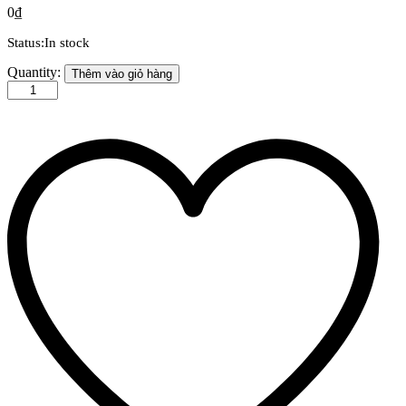
0
₫
Status:
In stock
Hộp
Quantity:
Thêm vào giỏ hàng
Rượu
Đôi:
Thiết
Kế
Độc
Đáo
Cho
Đêm
Tiệc
Lãng
Mạn
quantity