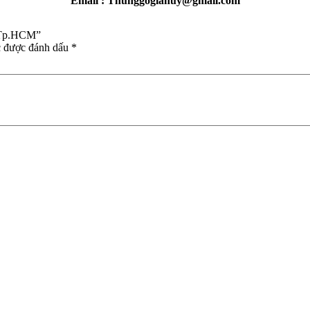
Email : Thunggogiahuy@gmail.com
i Tp.HCM”
c được đánh dấu
*