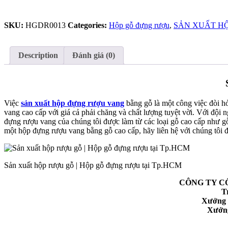
rượu
gỗ
SKU:
HGDR0013
Categories:
Hộp gỗ đựng rượu
,
SẢN XUẤT H
|
Hộp
gỗ
đựng
Description
Đánh giá (0)
rượu
tại
Tp.HCM
quantity
Việc
sản xuất hộp đựng rượu vang
bằng gỗ là một công việc đòi hỏ
vang cao cấp với giá cả phải chăng và chất lượng tuyệt vời. Với độ
đựng rượu vang của chúng tôi được làm từ các loại gỗ cao cấp như g
một hộp đựng rượu vang bằng gỗ cao cấp, hãy liên hệ với chúng tôi đ
Sản xuất hộp rượu gỗ | Hộp gỗ đựng rượu tại Tp.HCM
CÔNG TY C
T
Xưởng 
Xưởng