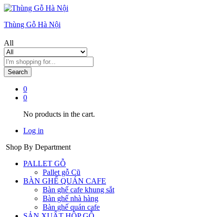
Thùng Gỗ Hà Nội
All
Search
0
0
No products in the cart.
Log in
Shop By Department
PALLET GỖ
Pallet gỗ Cũ
BÀN GHẾ QUÁN CAFE
Bàn ghế cafe khung sắt
Bàn ghế nhà hàng
Bàn ghế quán cafe
SẢN XUẤT HỘP GỖ