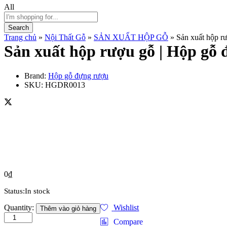
All
Search
Trang chủ
»
Nội Thất Gỗ
»
SẢN XUẤT HỘP GỖ
»
Sản xuất hộp r
Sản xuất hộp rượu gỗ | Hộp gỗ
Brand:
Hộp gỗ đựng rượu
SKU:
HGDR0013
0
₫
Status:
In stock
Sản
Quantity:
Wishlist
Thêm vào giỏ hàng
xuất
Compare
hộp