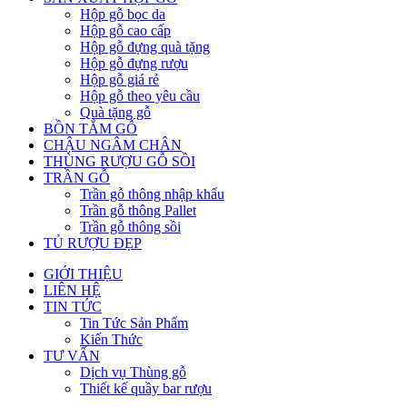
Hộp gỗ bọc da
Hộp gỗ cao cấp
Hộp gỗ đựng quà tặng
Hộp gỗ đựng rượu
Hộp gỗ giá rẻ
Hộp gỗ theo yêu cầu
Quà tặng gỗ
BỒN TẮM GỖ
CHẬU NGÂM CHÂN
THÙNG RƯỢU GỖ SỒI
TRẦN GỖ
Trần gỗ thông nhập khẩu
Trần gỗ thông Pallet
Trần gỗ thông sồi
TỦ RƯỢU ĐẸP
GIỚI THIỆU
LIÊN HỆ
TIN TỨC
Tin Tức Sản Phẩm
Kiến Thức
TƯ VẤN
Dịch vụ Thùng gỗ
Thiết kế quầy bar rượu