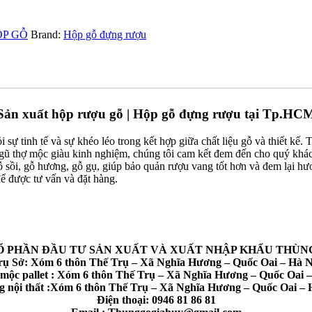
ỘP GỖ
Brand:
Hộp gỗ đựng rượu
Sản xuất hộp rượu gỗ | Hộp gỗ đựng rượu tại Tp.HC
i sự tinh tế và sự khéo léo trong kết hợp giữa chất liệu gỗ và thiết 
i ngũ thợ mộc giàu kinh nghiệm, chúng tôi cam kết đem đến cho quý kh
ỗ sồi, gỗ hương, gỗ gụ, giúp bảo quản rượu vang tốt hơn và đem lại h
ể được tư vấn và đặt hàng.
Ổ PHẦN ĐẦU TƯ SẢN XUẤT VÀ XUẤT NHẬP KHẨU THÙNG
rụ Sở: Xóm 6 thôn Thế Trụ – Xã Nghĩa Hương – Quốc Oai – Hà N
mộc pallet : Xóm 6 thôn Thế Trụ – Xã Nghĩa Hương – Quốc Oai –
 nội thất :Xóm 6 thôn Thế Trụ – Xã Nghĩa Hương – Quốc Oai – 
Điện thoại: 0946 81 86 81