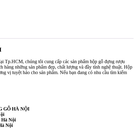
M
kế. Tại Tp.HCM, chúng tôi cung cấp các sản phẩm hộp gỗ đựng rượu
ách hàng những sản phẩm đẹp, chất lượng và đầy tính nghệ thuật. Hộp
ương vị tuyệt hảo cho sản phẩm. Nếu bạn đang có nhu cầu tìm kiếm
 GỖ HÀ NỘI
ội
 Hà Nội
Hà Nội