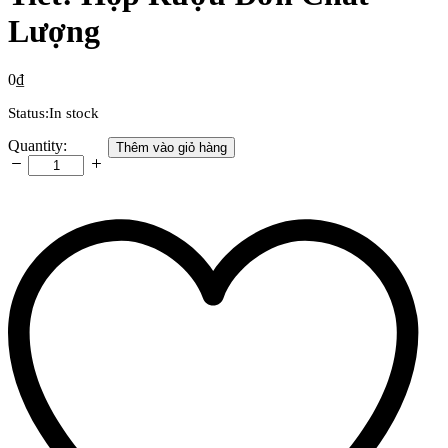
Lượng
0
₫
Status:
In stock
Sự
Quantity:
Thêm vào giỏ hàng
Quý
Phái
Trong
Từng
Chi
Tiết:
Hộp
Rượu
Đơn
Chất
Lượng
quantity