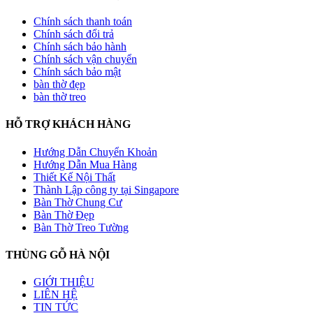
Chính sách thanh toán
Chính sách đổi trả
Chính sách bảo hành
Chính sách vận chuyển
Chính sách bảo mật
bàn thờ đẹp
bàn thờ treo
HỖ TRỢ KHÁCH HÀNG
Hướng Dẫn Chuyển Khoản
Hướng Dẫn Mua Hàng
Thiết Kế Nội Thất
Thành Lập công ty tại Singapore
Bàn Thờ Chung Cư
Bàn Thờ Đẹp
Bàn Thờ Treo Tường
THÙNG GỖ HÀ NỘI
GIỚI THIỆU
LIÊN HỆ
TIN TỨC