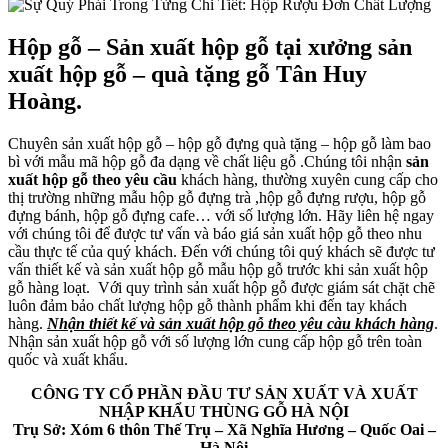
Hộp gỗ – Sản xuất hộp gỗ tại xưởng sản
xuất hộp gỗ – quà tặng gỗ Tân Huy
Hoàng.
Chuyên sản xuất hộp gỗ – hộp gỗ đựng quà tặng – hộp gỗ làm bao
bì với mẫu mã hộp gỗ đa dạng về chất liệu gỗ .Chúng tôi nhận
sản
xuất hộp gỗ theo yêu cầu
khách hàng, thường xuyên cung cấp cho
thị trường những mẫu hộp gỗ đựng trà ,hộp gỗ đựng rượu, hộp gỗ
đựng bánh, hộp gỗ đựng cafe… với số lượng lớn. Hãy liên hệ ngay
với chúng tôi để được tư vấn và báo giá sản xuất hộp gỗ theo nhu
cầu thực tế của quý khách. Đến với chúng tôi quý khách sẽ được tư
vấn thiết kế và sản xuất hộp gỗ mẫu hộp gỗ trước khi sản xuất hộp
gỗ hàng loạt. Với quy trình sản xuất hộp gỗ được giám sát chặt chẽ
luôn đảm bảo chất lượng hộp gỗ thành phẩm khi đến tay khách
hàng.
Nhận thiết kế và sản xuất hộp gỗ theo yêu càu khách hàng
.
Nhận sản xuất hộp gỗ với số lượng lớn cung cấp hộp gỗ trên toàn
quốc và xuất khẩu.
CÔNG TY CỔ PHẦN ĐẦU TƯ SẢN XUẤT VÀ XUẤT
NHẬP KHẨU THÙNG GỖ HÀ NỘI
Trụ Sở: Xóm 6 thôn Thế Trụ – Xã Nghĩa Hương – Quốc Oai –
Hà Nội