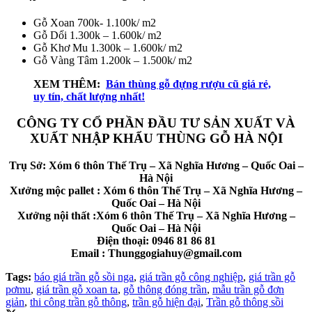
Gỗ Xoan 700k- 1.100k/ m2
Gỗ Dổi 1.300k – 1.600k/ m2
Gỗ Khơ Mu 1.300k – 1.600k/ m2
Gỗ Vàng Tâm 1.200k – 1.500k/ m2
XEM THÊM:
Bán thùng gỗ đựng rượu cũ giá rẻ,
uy tín, chất lượng nhất!
CÔNG TY CỔ PHẦN ĐẦU TƯ SẢN XUẤT VÀ
XUẤT NHẬP KHẨU THÙNG GỖ HÀ NỘI
Trụ Sở: Xóm 6 thôn Thế Trụ – Xã Nghĩa Hương – Quốc Oai –
Hà Nội
Xưởng mộc pallet : Xóm 6 thôn Thế Trụ – Xã Nghĩa Hương –
Quốc Oai – Hà Nội
Xưởng nội thất :Xóm 6 thôn Thế Trụ – Xã Nghĩa Hương –
Quốc Oai – Hà Nội
Điện thoại: 0946 81 86 81
Email : Thunggogiahuy@gmail.com
Tags:
báo giá trần gỗ sồi nga
,
giá trần gỗ công nghiệp
,
giá trần gỗ
pơmu
,
giá trần gỗ xoan ta
,
gỗ thông đóng trần
,
mẫu trần gỗ đơn
giản
,
thi công trần gỗ thông
,
trần gỗ hiện đại
,
Trần gỗ thông sồi