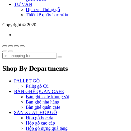
TƯ VẤN
Dịch vụ Thùng gỗ
Thiết kế quầy bar rượu
Copyright © 2020
Shop By Departments
PALLET GỖ
Pallet gỗ Cũ
BÀN GHẾ QUÁN CAFE
Bàn ghế cafe khung sắt
Bàn ghế nhà hàng
Bàn ghế quán cafe
SẢN XUẤT HỘP GỖ
Hộp gỗ bọc da
Hộp gỗ cao cấp
Hộp gỗ đựng quà tặng