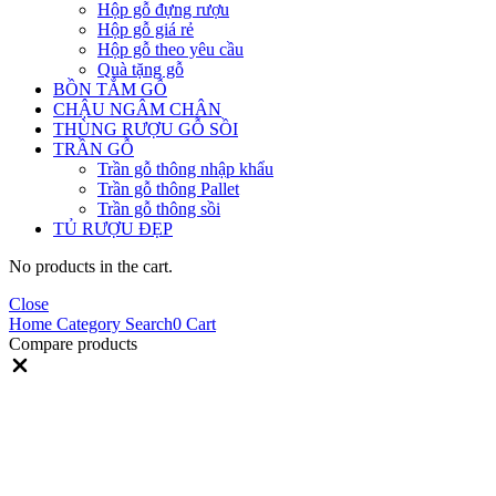
Hộp gỗ đựng rượu
Hộp gỗ giá rẻ
Hộp gỗ theo yêu cầu
Quà tặng gỗ
BỒN TẮM GỖ
CHẬU NGÂM CHÂN
THÙNG RƯỢU GỖ SỒI
TRẦN GỖ
Trần gỗ thông nhập khẩu
Trần gỗ thông Pallet
Trần gỗ thông sồi
TỦ RƯỢU ĐẸP
No products in the cart.
Close
Home
Category
Search
0
Cart
Compare products
Close