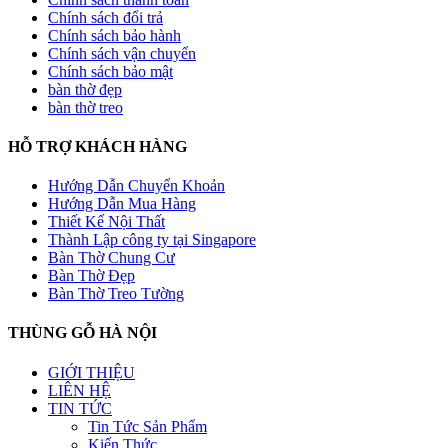
Chính sách đổi trả
Chính sách bảo hành
Chính sách vận chuyển
Chính sách bảo mật
bàn thờ đẹp
bàn thờ treo
HỖ TRỢ KHÁCH HÀNG
Hướng Dẫn Chuyển Khoản
Hướng Dẫn Mua Hàng
Thiết Kế Nội Thất
Thành Lập công ty tại Singapore
Bàn Thờ Chung Cư
Bàn Thờ Đẹp
Bàn Thờ Treo Tường
THÙNG GỖ HÀ NỘI
GIỚI THIỆU
LIÊN HỆ
TIN TỨC
Tin Tức Sản Phẩm
Kiến Thức