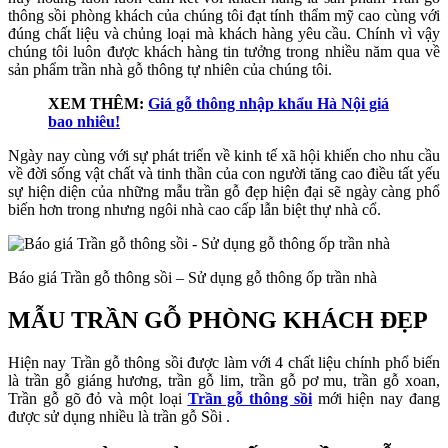
thông sồi phòng khách của chúng tôi đạt tính thẩm mỹ cao cùng với
đúng chất liệu và chủng loại mà khách hàng yêu cầu. Chính vì vậy
chúng tôi luôn được khách hàng tin tưởng trong nhiều năm qua về
sản phẩm trần nhà gỗ thông tự nhiên của chúng tôi.
XEM THÊM:
Giá gỗ thông nhập khẩu Hà Nội giá
bao nhiêu!
Ngày nay cùng với sự phát triển về kinh tế xã hội khiến cho nhu cầu
về đời sống vật chất và tinh thần của con người tăng cao điều tất yếu
sự hiện diện của những mẫu trần gỗ đẹp hiện đại sẽ ngày càng phổ
biến hơn trong nhưng ngôi nhà cao cấp lẫn biệt thự nhà cổ.
Báo giá Trần gỗ thông sồi – Sử dụng gỗ thông ốp trần nhà
MẪU TRẦN GỖ PHÒNG KHÁCH ĐẸP
Hiện nay Trần gỗ thông sồi được làm với 4 chất liệu chính phổ biến
là trần gỗ giáng hương, trần gỗ lim, trần gỗ pơ mu, trần gỗ xoan,
Trần gỗ gõ đỏ và một loại
Trần gỗ thông sồi
mới hiện nay đang
được sử dụng nhiều là trần gỗ Sồi .