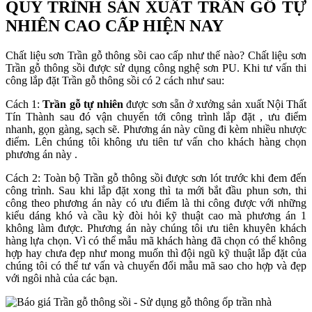
QUY TRÌNH SẢN XUẤT TRẦN GỖ TỰ
NHIÊN CAO CẤP HIỆN NAY
Chất liệu sơn Trần gỗ thông sồi cao cấp như thế nào? Chất liệu sơn
Trần gỗ thông sồi được sử dụng công nghệ sơn PU. Khi tư vấn thi
công lắp đặt Trần gỗ thông sồi có 2 cách như sau:
Cách 1:
Trần gỗ tự nhiên
được sơn sẵn ở xưởng sản xuất Nội Thất
Tín Thành sau đó vận chuyển tới công trình lắp đặt , ưu điểm
nhanh, gọn gàng, sạch sẽ. Phương án này cũng đi kèm nhiều nhược
điểm. Lên chúng tôi không ưu tiên tư vấn cho khách hàng chọn
phương án này .
Cách 2: Toàn bộ Trần gỗ thông sồi được sơn lót trước khi đem đến
công trình. Sau khi lắp đặt xong thì ta mới bắt đầu phun sơn, thi
công theo phương án này có ưu điểm là thi công được với những
kiểu dáng khó và cầu kỳ đòi hỏi kỹ thuật cao mà phương án 1
không làm được. Phương án này chúng tôi ưu tiên khuyên khách
hàng lựa chọn. Vì có thể mẫu mã khách hàng đã chọn có thể không
hợp hay chưa đẹp như mong muốn thì đội ngũ kỹ thuật lắp đặt của
chúng tôi có thể tư vấn và chuyển đổi mẫu mã sao cho hợp và đẹp
với ngôi nhà của các bạn.