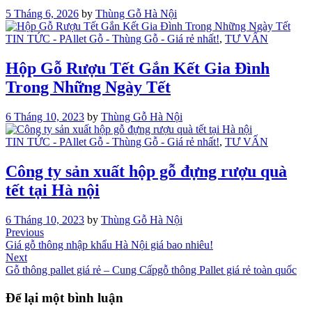
5 Tháng 6, 2026
by
Thùng Gỗ Hà Nội
TIN TỨC - PAllet Gỗ - Thùng Gỗ - Giá rẻ nhất!
,
TƯ VẤN
Hộp Gỗ Rượu Tết Gắn Kết Gia Đình
Trong Những Ngày Tết
6 Tháng 10, 2023
by
Thùng Gỗ Hà Nội
TIN TỨC - PAllet Gỗ - Thùng Gỗ - Giá rẻ nhất!
,
TƯ VẤN
Công ty sản xuất hộp gỗ đựng rượu quà
tết tại Hà nội
6 Tháng 10, 2023
by
Thùng Gỗ Hà Nội
Điều
Previous
Previous
Post
Giá gỗ thông nhập khẩu Hà Nội giá bao nhiêu!
hướng
Next
Next
bài
Post
Gỗ thông pallet giá rẻ – Cung Cấpgỗ thông Pallet giá rẻ toàn quốc
viết
Để lại một bình luận