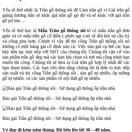
Yếu tố thứ nhất: là Trần gỗ thông sồi để Làm trần gỗ vì Giá trần gỗ
giáng hương hẳn sẽ khác giá trần gỗ gõ đỏ và sẽ khác với giá trần
gỗ pơ mu …
Yếu tố thứ hai: là
Mẫu Trần gỗ thông sồi v
ì có mẫu trần gỗ đơn
giản và có mẫu trần gỗ cổ điển ( phức tạp ) nó sẽ đòi hỏi sự cầu kỳ
và công phu hơn. Chính vì vậy để thi công Trần gỗ thông sồi nó
không có một bảng giá cố định nào cả. Việc báo giá cụ thể các bạn
hãy liên lạc trực tiếp với SĐT của chúng tôi. Chúng tôi căn cứ vào
sản phẩm trần gỗ đẹp mà các bạn lựa chọn và nơi mà công trình bạn
muốn thi công. Chúng tôi sẽ đưa ra Giá trần gỗ hợp lý nhất để các
bạn tham khảo. Các bạn yên tâm rằng chúng tôi là đơn vị trực tiếp
sản xuất và thi công Trần gỗ thông sồi , sàn gỗ tự nhiên, ốp tường
gỗ tự nhiên, và các sản phẩm về nội thất gỗ tự nhiên.
Báo giá Trần gỗ thông sồi – Sử dụng gỗ thông ốp trần nhà
Báo giá Trần gỗ thông sồi – Sử dụng gỗ thông ốp trần nhà
Vẻ đẹp đi kèm năm tháng. Độ bền lên tới 30 – 40 năm.