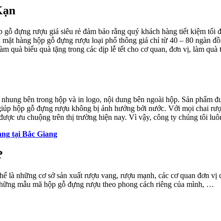
Kạn
gỗ đựng rượu giá siêu rẻ đảm bảo rằng quý khách hàng tiết kiệm tối đa
i mặt hàng hộp gỗ đựng rượu loại phổ thông giá chỉ từ 40 – 80 ngàn đồ
àm quà biếu quà tặng trong các dịp lễ tết cho cơ quan, đơn vị, làm qu
nhung bên trong hộp và in logo, nội dung bên ngoài hộp. Sản phẩm đư
úp hộp gỗ đựng rượu không bị ảnh hưởng bởi nước. Với mọi chai rượu
được ưu chuộng trên thị trường hiện nay. Vì vậy, công ty chúng tôi l
ng tại Bắc Giang
?
thể là những cơ sở sản xuất rượu vang, rượu mạnh, các cơ quan đơn vị 
 những mẫu mã hộp gỗ đựng rượu theo phong cách riêng của mình, …