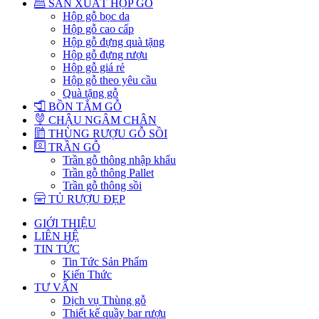
SẢN XUẤT HỘP GỖ
Hộp gỗ bọc da
Hộp gỗ cao cấp
Hộp gỗ đựng quà tặng
Hộp gỗ đựng rượu
Hộp gỗ giá rẻ
Hộp gỗ theo yêu cầu
Quà tặng gỗ
BỒN TẮM GỖ
CHẬU NGÂM CHÂN
THÙNG RƯỢU GỖ SỒI
TRẦN GỖ
Trần gỗ thông nhập khẩu
Trần gỗ thông Pallet
Trần gỗ thông sồi
TỦ RƯỢU ĐẸP
GIỚI THIỆU
LIÊN HỆ
TIN TỨC
Tin Tức Sản Phẩm
Kiến Thức
TƯ VẤN
Dịch vụ Thùng gỗ
Thiết kế quầy bar rượu