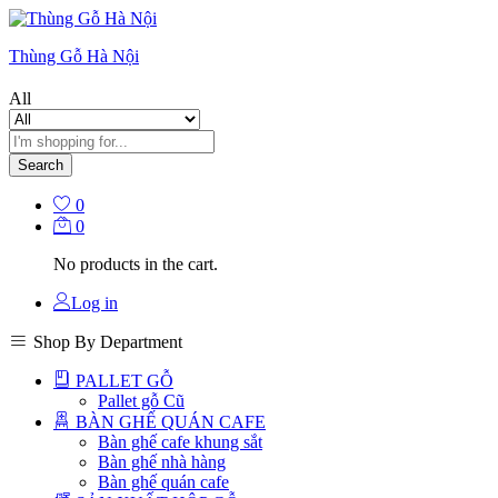
Thùng Gỗ Hà Nội
All
Search
0
0
No products in the cart.
Log in
Shop By Department
PALLET GỖ
Pallet gỗ Cũ
BÀN GHẾ QUÁN CAFE
Bàn ghế cafe khung sắt
Bàn ghế nhà hàng
Bàn ghế quán cafe