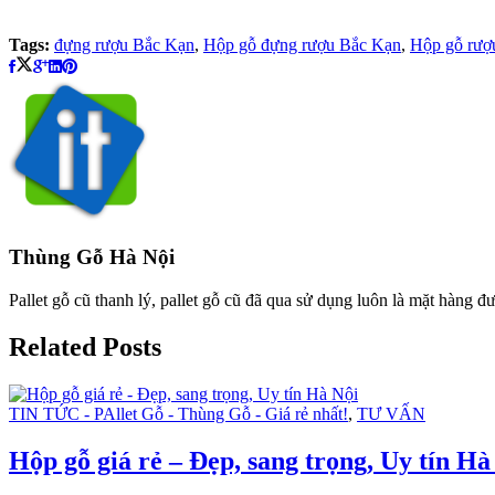
Tags:
đựng rượu Bắc Kạn
,
Hộp gỗ đựng rượu Bắc Kạn
,
Hộp gỗ rượ
Thùng Gỗ Hà Nội
Pallet gỗ cũ thanh lý, pallet gỗ cũ đã qua sử dụng luôn là mặt hàng đư
Related Posts
TIN TỨC - PAllet Gỗ - Thùng Gỗ - Giá rẻ nhất!
,
TƯ VẤN
Hộp gỗ giá rẻ – Đẹp, sang trọng, Uy tín Hà