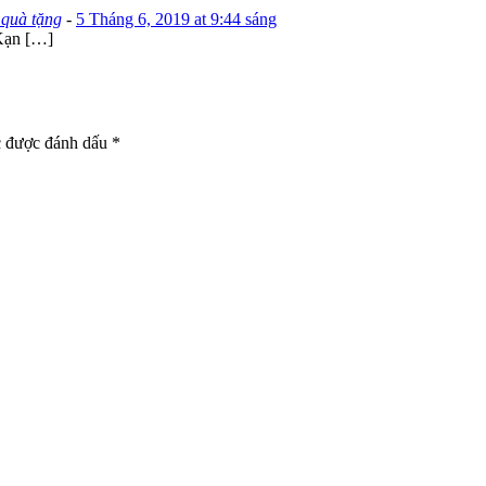
 quà tặng
-
5 Tháng 6, 2019 at 9:44 sáng
Kạn […]
c được đánh dấu
*