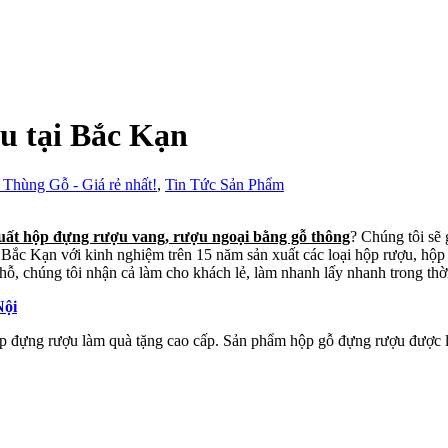
u tại Bắc Kạn
 Thùng Gỗ - Giá rẻ nhất!
,
Tin Tức Sản Phẩm
uất hộp đựng rượu vang, rượu ngoại bằng gỗ thông
? Chúng tôi sẽ 
Bắc Kạn với kinh nghiệm trên 15 năm sản xuất các loại hộp rượu, hộp 
 chỗ, chúng tôi nhận cả làm cho khách lẻ, làm nhanh lấy nhanh trong th
Nội
p đựng rượu làm quà tặng cao cấp. Sản phẩm hộp gỗ đựng rượu được l