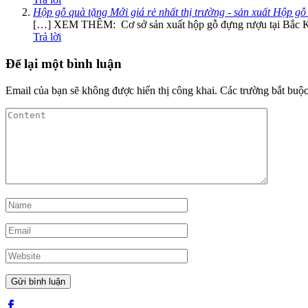
Hộp gỗ quà tặng Mới giá rẻ nhất thị trường - sản xuất Hộp gỗ
[…] XEM THÊM: Cơ sở sản xuất hộp gỗ đựng rượu tại Bắc 
Trả lời
Để lại một bình luận
Email của bạn sẽ không được hiển thị công khai.
Các trường bắt buộ