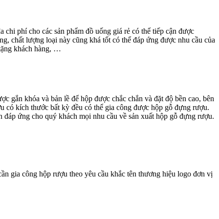
 chi phí cho các sản phẩm đồ uống giá rẻ có thể tiếp cận được
ng, chất lượng loại này cũng khá tốt có thể đáp ứng được nhu cầu của
à tặng khách hàng, …
ợc gắn khóa và bản lề để hộp được chắc chắn và đặt độ bền cao, bên
 có kích thước bất kỳ đều có thể gia công được hộp gỗ đựng rượu.
uôn đáp ứng cho quý khách mọi nhu cầu về sản xuất hộp gỗ đựng rượu.
cần gia công hộp rượu theo yêu cầu khắc tên thương hiệu logo đơn vị