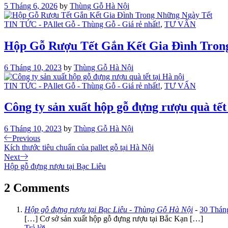
5 Tháng 6, 2026
by
Thùng Gỗ Hà Nội
TIN TỨC - PAllet Gỗ - Thùng Gỗ - Giá rẻ nhất!
,
TƯ VẤN
Hộp Gỗ Rượu Tết Gắn Kết Gia Đình Tron
6 Tháng 10, 2023
by
Thùng Gỗ Hà Nội
TIN TỨC - PAllet Gỗ - Thùng Gỗ - Giá rẻ nhất!
,
TƯ VẤN
Công ty sản xuất hộp gỗ đựng rượu quà tết
6 Tháng 10, 2023
by
Thùng Gỗ Hà Nội
Điều
Previous
Previous
Post
Kích thước tiêu chuẩn của pallet gỗ tại Hà Nội
hướng
Next
Next
bài
Post
Hộp gỗ đựng rượu tại Bạc Liêu
viết
2 Comments
Hộp gỗ đựng rượu tại Bạc Liêu - Thùng Gỗ Hà Nội
-
30 Tháng
[…] Cơ sở sản xuất hộp gỗ đựng rượu tại Bắc Kạn […]
Trả lời