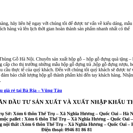
hàng, hãy liên hệ ngay với chúng tôi để được tư vấn về kiểu dáng, mẫu
hách hàng và lên lịch thời gian hoàn thành sản phẩm nhanh nhất có thể
 Thùng Gỗ Hà Nội. Chuyên sản xuất hộp gỗ – hộp gỗ đựng quà tặng – 
ng cấp cho thị trường những mẫu hộp gỗ đựng trà ,hộp gỗ đựng rượu, 
hu cầu thực tế của quý khách. Đến với chúng tôi quý khách sẽ được tư 
ôn đảm bảo chất lượng hộp gỗ thành phẩm khi đến tay khách hàng. Nhận 
.
giá rẻ tại Bà Rịa – Vũng Tàu
ẦN ĐẦU TƯ SẢN XUẤT VÀ XUẤT NHẬP KHẨU T
rụ Sở: Xóm 6 thôn Thế Trụ – Xã Nghĩa Hương – Quốc Oai – Hà N
mộc pallet : Xóm 6 thôn Thế Trụ – Xã Nghĩa Hương – Quốc Oai –
 nội thất :Xóm 6 thôn Thế Trụ – Xã Nghĩa Hương – Quốc Oai – 
Điện thoại: 0946 81 86 81