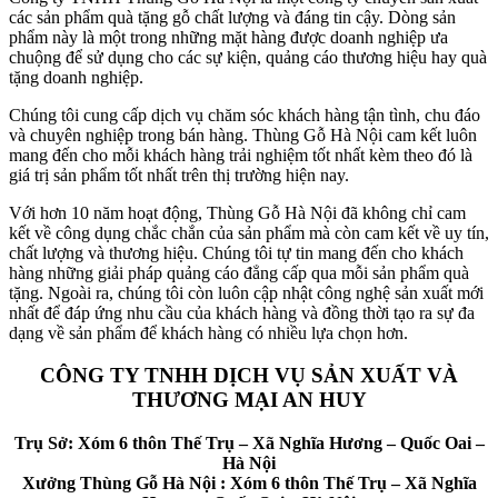
các sản phẩm quà tặng gỗ chất lượng và đáng tin cậy. Dòng sản
phẩm này là một trong những mặt hàng được doanh nghiệp ưa
chuộng để sử dụng cho các sự kiện, quảng cáo thương hiệu hay quà
tặng doanh nghiệp.
Chúng tôi cung cấp dịch vụ chăm sóc khách hàng tận tình, chu đáo
và chuyên nghiệp trong bán hàng. Thùng Gỗ Hà Nội cam kết luôn
mang đến cho mỗi khách hàng trải nghiệm tốt nhất kèm theo đó là
giá trị sản phẩm tốt nhất trên thị trường hiện nay.
Với hơn 10 năm hoạt động, Thùng Gỗ Hà Nội đã không chỉ cam
kết về công dụng chắc chắn của sản phẩm mà còn cam kết về uy tín,
chất lượng và thương hiệu. Chúng tôi tự tin mang đến cho khách
hàng những giải pháp quảng cáo đẳng cấp qua mỗi sản phẩm quà
tặng. Ngoài ra, chúng tôi còn luôn cập nhật công nghệ sản xuất mới
nhất để đáp ứng nhu cầu của khách hàng và đồng thời tạo ra sự đa
dạng về sản phẩm để khách hàng có nhiều lựa chọn hơn.
CÔNG TY TNHH DỊCH VỤ SẢN XUẤT VÀ
THƯƠNG MẠI AN HUY
Trụ Sở: Xóm 6 thôn Thế Trụ – Xã Nghĩa Hương – Quốc Oai –
Hà Nội
Xưởng Thùng Gỗ Hà Nội : Xóm 6 thôn Thế Trụ – Xã Nghĩa