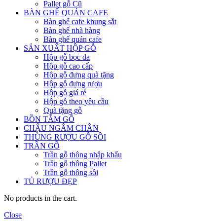
Pallet gỗ Cũ
BÀN GHẾ QUÁN CAFE
Bàn ghế cafe khung sắt
Bàn ghế nhà hàng
Bàn ghế quán cafe
SẢN XUẤT HỘP GỖ
Hộp gỗ bọc da
Hộp gỗ cao cấp
Hộp gỗ đựng quà tặng
Hộp gỗ đựng rượu
Hộp gỗ giá rẻ
Hộp gỗ theo yêu cầu
Quà tặng gỗ
BỒN TẮM GỖ
CHẬU NGÂM CHÂN
THÙNG RƯỢU GỖ SỒI
TRẦN GỖ
Trần gỗ thông nhập khẩu
Trần gỗ thông Pallet
Trần gỗ thông sồi
TỦ RƯỢU ĐẸP
No products in the cart.
Close