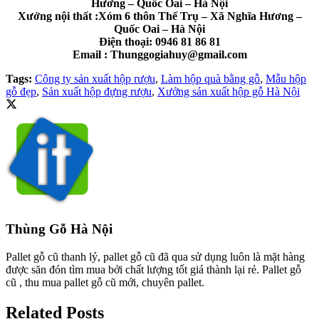
Hương – Quốc Oai – Hà Nội
Xưởng nội thất :Xóm 6 thôn Thế Trụ – Xã Nghĩa Hương –
Quốc Oai – Hà Nội
Điện thoại: 0946 81 86 81
Email : Thunggogiahuy@gmail.com
Tags:
Công ty sản xuất hộp rượu
,
Làm hộp quà bằng gỗ
,
Mẫu hộp
gỗ đẹp
,
Sản xuất hộp đựng rượu
,
Xưởng sản xuất hộp gỗ Hà Nội
Thùng Gỗ Hà Nội
Pallet gỗ cũ thanh lý, pallet gỗ cũ đã qua sử dụng luôn là mặt hàng
được săn đón tìm mua bởi chất lượng tốt giá thành lại rẻ. Pallet gỗ
cũ , thu mua pallet gỗ cũ mới, chuyên pallet.
Related Posts