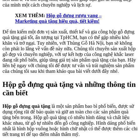
của mình một cách chuyên nghiệp và lịch sự.
XEM THÊM:
Hộp gỗ đựng rượu vang –
Marketing quà tặng hiệu quả, tiết kiệm!
Để tìm kiếm một đơn vị sản xuất, thiết kế và gia công hộp gỗ đựng
quà tặng giá tốt, ấn tượng tại TpHCM, bạn có thể gặp nhiều khó
khăn và trở ngại. Tuy nhiên, với Thùng Gỗ Hà Nội, bạn sẽ không
còn phải lo lắng về vấn đề này nữa. Chúng tôi chuyên sản xuất hộp
gỗ đẹp và chuyên nghiệp, với sự kết hợp của công nghệ khắc laser
đang rất phổ biến, giúp tăng giá trị sản phẩm quà tặng của bạn. Hãy
liên hệ ngay với chúng tôi để được tư vấn và trải nghiệm sản phẩm
của chúng tôi sau khi tham khảo qua bài viết dưới đây nhé.
Hộp gỗ đựng quà tặng và những thông tin
cần biết
Hộp gỗ đựng quà tặng
là một sản phẩm bao bì phổ biến, được sử
dụng rộng rãi để bảo quản và giữ an toàn cho các sản phẩm quà
tặng bên trong. Hộp gỗ quà tặng có nhiều hình dáng và chất liệu
khác nhau, từ gỗ tự nhiên đến gỗ công nghiệp. Hình dáng phổ biến
nhất là hình hộp vuông hoặc hình chữ nhật có thể được thêm các chi
tiết trang trí để tạo điểm nhấn thẩm mỹ.