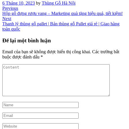
6 Tháng 10, 2023
by
Thùng Gỗ Hà Nội
Điều
Previous
Previous
Post
Hộp gỗ đựng rượu vang – Marketing quà tặng hiệu quả, tiết kiệm!
hướng
Next
Next
bài
Post
Thanh lý thùng gỗ pallet | Bán thùng gỗ Pallet giá rẻ | Giao hàng
toàn quốc‎
viết
Để lại một bình luận
Email của bạn sẽ không được hiển thị công khai.
Các trường bắt
buộc được đánh dấu
*