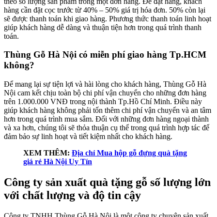
theo số lượng sản phẩm trong một đơn hàng. Để đặt hàng, khách
hàng cần đặt cọc trước từ 40% – 50% giá trị hóa đơn. 50% còn lại
sẽ được thanh toán khi giao hàng. Phương thức thanh toán linh hoạt
giúp khách hàng dễ dàng và thuận tiện hơn trong quá trình thanh
toán.
Thùng Gỗ Hà Nội có miễn phí giao hàng Tp.HCM
không?
Để mang lại sự tiện lợi và hài lòng cho khách hàng, Thùng Gỗ Hà
Nội cam kết chịu toàn bộ chi phí vận chuyển cho những đơn hàng
trên 1.000.000 VNĐ trong nội thành Tp.Hồ Chí Minh. Điều này
giúp khách hàng không phải tốn thêm chi phí vận chuyển và an tâm
hơn trong quá trình mua sắm. Đối với những đơn hàng ngoại thành
và xa hơn, chúng tôi sẽ thỏa thuận cụ thể trong quá trình hợp tác để
đảm bảo sự linh hoạt và tiết kiệm nhất cho khách hàng.
XEM THÊM:
Địa chỉ Mua hộp gỗ đựng quà tặng
giá rẻ Hà Nội Uy Tín
Công ty sản xuất quà tặng gỗ số lượng lớn
với chất lượng và độ tin cậy
Công ty TNHH Thùng Gỗ Hà Nội là một công ty chuyên sản xuất