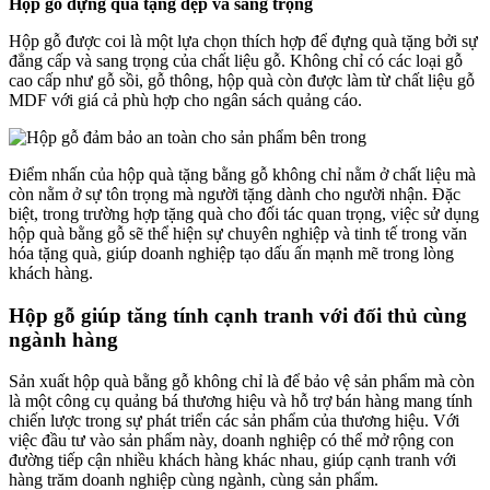
Hộp gỗ đựng quà tặng đẹp và sang trọng
Hộp gỗ được coi là một lựa chọn thích hợp để đựng quà tặng bởi sự
đẳng cấp và sang trọng của chất liệu gỗ. Không chỉ có các loại gỗ
cao cấp như gỗ sồi, gỗ thông, hộp quà còn được làm từ chất liệu gỗ
MDF với giá cả phù hợp cho ngân sách quảng cáo.
Điểm nhấn của hộp quà tặng bằng gỗ không chỉ nằm ở chất liệu mà
còn nằm ở sự tôn trọng mà người tặng dành cho người nhận. Đặc
biệt, trong trường hợp tặng quà cho đối tác quan trọng, việc sử dụng
hộp quà bằng gỗ sẽ thể hiện sự chuyên nghiệp và tinh tế trong văn
hóa tặng quà, giúp doanh nghiệp tạo dấu ấn mạnh mẽ trong lòng
khách hàng.
Hộp gỗ giúp tăng tính cạnh tranh với đối thủ cùng
ngành hàng
Sản xuất hộp quà bằng gỗ không chỉ là để bảo vệ sản phẩm mà còn
là một công cụ quảng bá thương hiệu và hỗ trợ bán hàng mang tính
chiến lược trong sự phát triển các sản phẩm của thương hiệu. Với
việc đầu tư vào sản phẩm này, doanh nghiệp có thể mở rộng con
đường tiếp cận nhiều khách hàng khác nhau, giúp cạnh tranh với
hàng trăm doanh nghiệp cùng ngành, cùng sản phẩm.