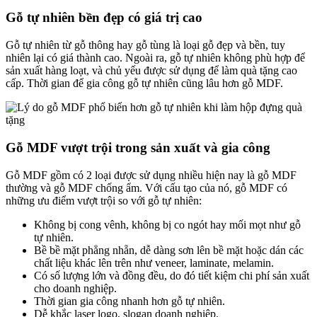
Gỗ tự nhiên bền đẹp có giá trị cao
Gỗ tự nhiên từ gỗ thông hay gỗ tùng là loại gỗ đẹp và bền, tuy
nhiên lại có giá thành cao. Ngoài ra, gỗ tự nhiên không phù hợp để
sản xuất hàng loạt, và chủ yếu được sử dụng để làm quà tặng cao
cấp. Thời gian để gia công gỗ tự nhiên cũng lâu hơn gỗ MDF.
Gỗ MDF vượt trội trong sản xuất và gia công
Gỗ MDF gồm có 2 loại được sử dụng nhiều hiện nay là gỗ MDF
thường và gỗ MDF chống ẩm. Với cấu tạo của nó, gỗ MDF có
những ưu điểm vượt trội so với gỗ tự nhiên:
Không bị cong vênh, không bị co ngót hay mối mọt như gỗ
tự nhiên.
Bề bề mặt phẳng nhẵn, dễ dàng sơn lên bề mặt hoặc dán các
chất liệu khác lên trên như veneer, laminate, melamin.
Có số lượng lớn và đồng đều, do đó tiết kiệm chi phí sản xuất
cho doanh nghiệp.
Thời gian gia công nhanh hơn gỗ tự nhiên.
Dễ khắc laser logo, slogan doanh nghiệp.