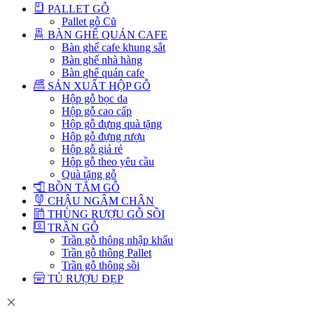
PALLET GỖ
Pallet gỗ Cũ
BÀN GHẾ QUÁN CAFE
Bàn ghế cafe khung sắt
Bàn ghế nhà hàng
Bàn ghế quán cafe
SẢN XUẤT HỘP GỖ
Hộp gỗ bọc da
Hộp gỗ cao cấp
Hộp gỗ đựng quà tặng
Hộp gỗ đựng rượu
Hộp gỗ giá rẻ
Hộp gỗ theo yêu cầu
Quà tặng gỗ
BỒN TẮM GỖ
CHẬU NGÂM CHÂN
THÙNG RƯỢU GỖ SỒI
TRẦN GỖ
Trần gỗ thông nhập khẩu
Trần gỗ thông Pallet
Trần gỗ thông sồi
TỦ RƯỢU ĐẸP