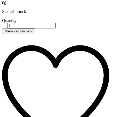
0
₫
Status:
In stock
Cơ
Quantity:
sở
đóng
Thêm vào giỏ hàng
pallet
gỗ
cũ
chuyên
nghiệp
TPHCM
quantity