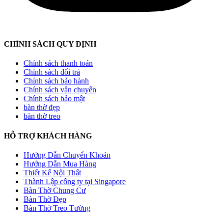
CHÍNH SÁCH QUY ĐỊNH
Chính sách thanh toán
Chính sách đổi trả
Chính sách bảo hành
Chính sách vận chuyển
Chính sách bảo mật
bàn thờ đẹp
bàn thờ treo
HỖ TRỢ KHÁCH HÀNG
Hướng Dẫn Chuyển Khoản
Hướng Dẫn Mua Hàng
Thiết Kế Nội Thất
Thành Lập công ty tại Singapore
Bàn Thờ Chung Cư
Bàn Thờ Đẹp
Bàn Thờ Treo Tường