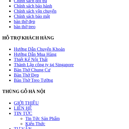
Chính sách đổi trả
Chính sách bảo hành
Chính sách vận chuyển
Chính sách bảo mật
bàn thờ đẹp
bàn thờ treo
HỖ TRỢ KHÁCH HÀNG
Hướng Dẫn Chuyển Khoản
Hướng Dẫn Mua Hàng
Thiết Kế Nội Thất
Thành Lập công ty tại Singapore
Bàn Thờ Chung Cư
Bàn Thờ Đẹp
Bàn Thờ Treo Tường
THÙNG GỖ HÀ NỘI
GIỚI THIỆU
LIÊN HỆ
TIN TỨC
Tin Tức Sản Phẩm
Kiến Thức
TƯ VẤN