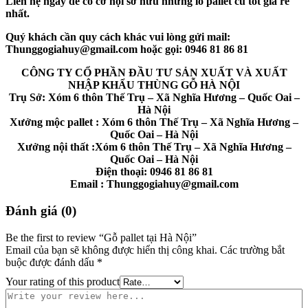
Liên hệ ngay để có cơ hội sở hữu những lô pallet cũ tốt giá rẻ
nhất.
Quý khách cần quy cách khác vui lòng gửi mail:
Thunggogiahuy@gmail.com hoặc gọi: 0946 81 86 81
CÔNG TY CỔ PHẦN ĐẦU TƯ SẢN XUẤT VÀ XUẤT
NHẬP KHẨU THÙNG GỖ HÀ NỘI
Trụ Sở: Xóm 6 thôn Thế Trụ – Xã Nghĩa Hương – Quốc Oai –
Hà Nội
Xưởng mộc pallet : Xóm 6 thôn Thế Trụ – Xã Nghĩa Hương –
Quốc Oai – Hà Nội
Xưởng nội thất :Xóm 6 thôn Thế Trụ – Xã Nghĩa Hương –
Quốc Oai – Hà Nội
Điện thoại: 0946 81 86 81
Email : Thunggogiahuy@gmail.com
Đánh giá (0)
Be the first to review “Gỗ pallet tại Hà Nội”
Email của bạn sẽ không được hiển thị công khai.
Các trường bắt
buộc được đánh dấu
*
Your rating of this product