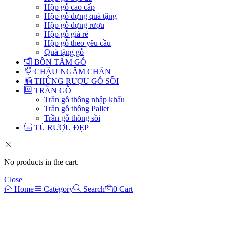
Hộp gỗ cao cấp
Hộp gỗ đựng quà tặng
Hộp gỗ đựng rượu
Hộp gỗ giá rẻ
Hộp gỗ theo yêu cầu
Quà tặng gỗ
BỒN TẮM GỖ
CHẬU NGÂM CHÂN
THÙNG RƯỢU GỖ SỒI
TRẦN GỖ
Trần gỗ thông nhập khẩu
Trần gỗ thông Pallet
Trần gỗ thông sồi
TỦ RƯỢU ĐẸP
No products in the cart.
Close
Home
Category
Search
0
Cart