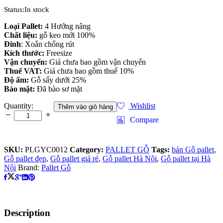
Status:
In stock
Loại Pallet:
4 Hướng nâng
Chất liệu:
gỗ keo mới 100%
Đinh
: Xoắn chống rút
Kích thước:
Freesize
Vận chuyển:
Giá chưa bao gồm vận chuyển
Thuế VAT:
Giá chưa bao gồm thuế 10%
Độ ẩm:
Gỗ sấy dưới 25%
Bào mặt:
Đã bào sơ mặt
Gỗ
Quantity:
Wishlist
Thêm vào giỏ hàng
pallet
Compare
tại
Hà
Nội
SKU:
PLGYC0012
Category:
PALLET GỖ
Tags:
bán Gỗ pallet
,
quantity
Gỗ pallet đẹp
,
Gỗ pallet giá rẻ
,
Gỗ pallet Hà Nội
,
Gỗ pallet tại Hà
Nội
Brand:
Pallet Gỗ
Description