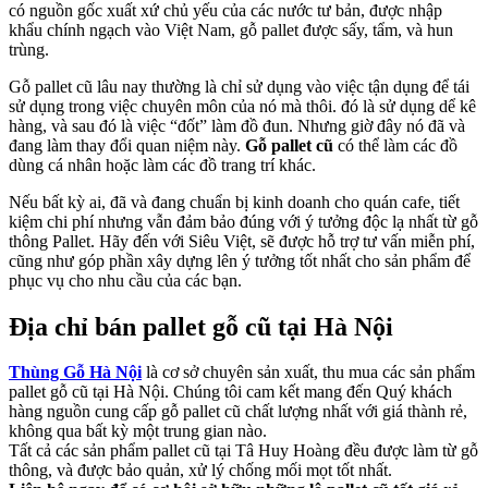
có nguồn gốc xuất xứ chủ yếu của các nước tư bản, được nhập
khẩu chính ngạch vào Việt Nam, gỗ pallet được sấy, tẩm, và hun
trùng.
Gỗ pallet cũ lâu nay thường là chỉ sử dụng vào việc tận dụng để tái
sử dụng trong việc chuyên môn của nó mà thôi. đó là sử dụng dể kê
hàng, và sau đó là việc “đốt” làm đồ đun. Nhưng giờ đây nó đã và
đang làm thay đổi quan niệm này.
Gỗ pallet cũ
có thể làm các đồ
dùng cá nhân hoặc làm các đồ trang trí khác.
Nếu bất kỳ ai, đã và đang chuẩn bị kinh doanh cho quán cafe, tiết
kiệm chi phí nhưng vẫn đảm bảo đúng với ý tưởng độc lạ nhất từ gỗ
thông Pallet. Hãy đến với Siêu Việt, sẽ được hỗ trợ tư vấn miễn phí,
cũng như góp phần xây dựng lên ý tưởng tốt nhất cho sản phẩm để
phục vụ cho nhu cầu của các bạn.
Địa chỉ bán pallet gỗ cũ tại Hà Nội
Thùng Gỗ Hà Nội
là cơ sở chuyên sản xuất, thu mua các sản phẩm
pallet gỗ cũ tại Hà Nội. Chúng tôi cam kết mang đến Quý khách
hàng nguồn cung cấp gỗ pallet cũ chất lượng nhất với giá thành rẻ,
không qua bất kỳ một trung gian nào.
Tất cả các sản phẩm pallet cũ tại Tâ Huy Hoàng đều được làm từ gỗ
thông, và được bảo quản, xử lý chống mối mọt tốt nhất.