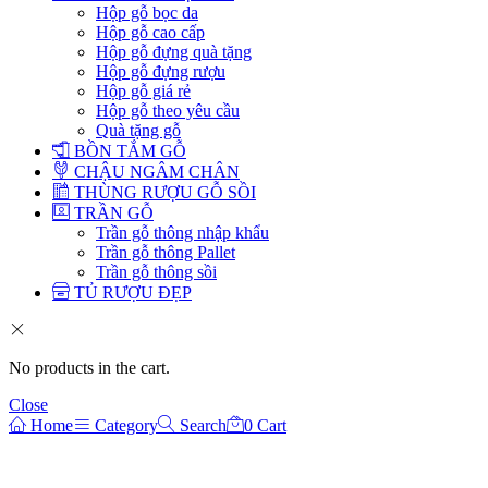
Hộp gỗ bọc da
Hộp gỗ cao cấp
Hộp gỗ đựng quà tặng
Hộp gỗ đựng rượu
Hộp gỗ giá rẻ
Hộp gỗ theo yêu cầu
Quà tặng gỗ
BỒN TẮM GỖ
CHẬU NGÂM CHÂN
THÙNG RƯỢU GỖ SỒI
TRẦN GỖ
Trần gỗ thông nhập khẩu
Trần gỗ thông Pallet
Trần gỗ thông sồi
TỦ RƯỢU ĐẸP
No products in the cart.
Close
Home
Category
Search
0
Cart