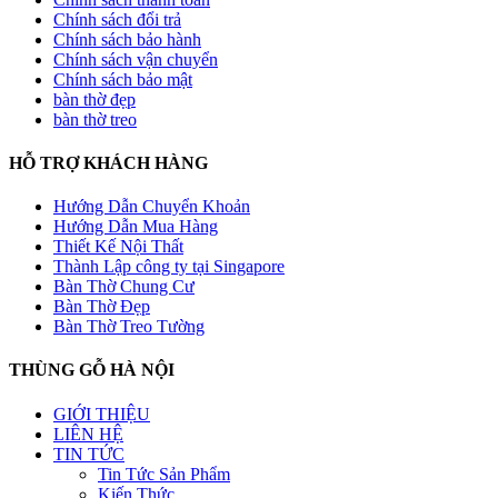
Chính sách đổi trả
Chính sách bảo hành
Chính sách vận chuyển
Chính sách bảo mật
bàn thờ đẹp
bàn thờ treo
HỖ TRỢ KHÁCH HÀNG
Hướng Dẫn Chuyển Khoản
Hướng Dẫn Mua Hàng
Thiết Kế Nội Thất
Thành Lập công ty tại Singapore
Bàn Thờ Chung Cư
Bàn Thờ Đẹp
Bàn Thờ Treo Tường
THÙNG GỖ HÀ NỘI
GIỚI THIỆU
LIÊN HỆ
TIN TỨC
Tin Tức Sản Phẩm
Kiến Thức