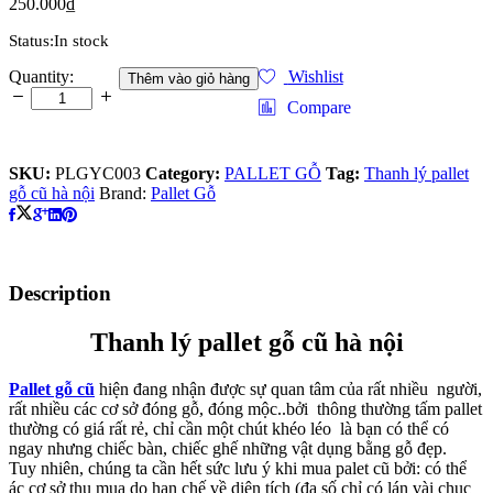
250.000
₫
Status:
In stock
Thanh
Quantity:
Wishlist
Thêm vào giỏ hàng
lý
Compare
pallet
gỗ
cũ
SKU:
PLGYC003
Category:
PALLET GỖ
Tag:
Thanh lý pallet
hà
gỗ cũ hà nội
Brand:
Pallet Gỗ
nội
quantity
Description
Thanh lý pallet gỗ cũ hà nội
Pallet gỗ cũ
hiện đang nhận được sự quan tâm của rất nhiều người,
rất nhiều các cơ sở đóng gỗ, đóng mộc..bởi thông thường tấm pallet
thường có giá rất rẻ, chỉ cần một chút khéo léo là bạn có thể có
ngay nhưng chiếc bàn, chiếc ghế những vật dụng bằng gỗ đẹp.
Tuy nhiên, chúng ta cần hết sức lưu ý khi mua palet cũ bởi: có thể
ác cơ sở thu mua do hạn chế về diện tích (đa số chỉ có lán vài chục