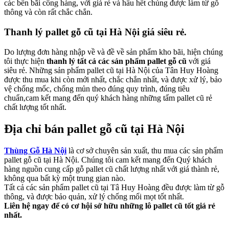
các bến bãi công hàng, với giá rẻ và hầu hết chúng được làm từ gỗ
thông và còn rất chắc chắn.
Thanh lý pallet gỗ cũ tại Hà Nội giá siêu rẻ.
Do lượng đơn hàng nhập về và đề về sản phẩm kho bãi, hiện chúng
tôi thực hiện
thanh lý tất cả các sản phẩm pallet gỗ cũ
với giá
siêu rẻ. Những sản phẩm pallet cũ tại Hà Nội của Tân Huy Hoàng
được thu mua khi còn mới nhất, chắc chắn nhất, và được xử lý, bảo
vệ chống mốc, chống mủn theo đúng quy trình, đúng tiêu
chuẩn,cam kết mang đến quý khách hàng những tấm pallet cũ rẻ
chất lượng tốt nhất.
Địa chỉ bán pallet gỗ cũ tại Hà Nội
Thùng Gỗ Hà Nội
là cơ sở chuyên sản xuất, thu mua các sản phẩm
pallet gỗ cũ tại Hà Nội. Chúng tôi cam kết mang đến Quý khách
hàng nguồn cung cấp gỗ pallet cũ chất lượng nhất với giá thành rẻ,
không qua bất kỳ một trung gian nào.
Tất cả các sản phẩm pallet cũ tại Tâ Huy Hoàng đều được làm từ gỗ
thông, và được bảo quản, xử lý chống mối mọt tốt nhất.
Liên hệ ngay để có cơ hội sở hữu những lô pallet cũ tốt giá rẻ
nhất.