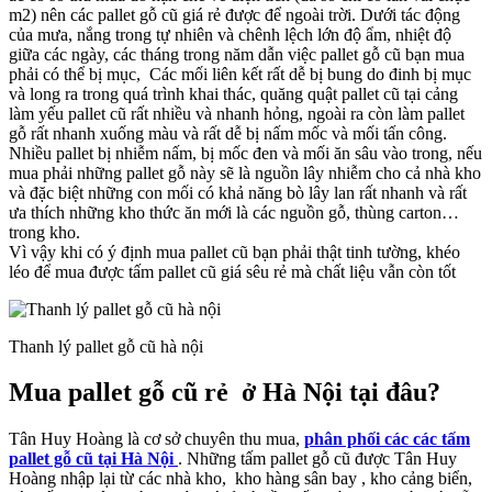
m2) nên các pallet gỗ cũ giá rẻ được để ngoài trời. Dưới tác động
của mưa, nắng trong tự nhiên và chênh lệch lớn độ ẩm, nhiệt độ
giữa các ngày, các tháng trong năm dẫn việc pallet gỗ cũ bạn mua
phải có thể bị mục, Các mối liên kết rất dễ bị bung do đinh bị mục
và long ra trong quá trình khai thác, quăng quật pallet cũ tại cảng
làm yếu pallet cũ rất nhiều và nhanh hỏng, ngoài ra còn làm pallet
gỗ rất nhanh xuống màu và rất dễ bị nấm mốc và mối tấn công.
Nhiều pallet bị nhiễm nấm, bị mốc đen và mối ăn sâu vào trong, nếu
mua phải những pallet gỗ này sẽ là nguồn lây nhiễm cho cả nhà kho
và đặc biệt những con mối có khả năng bò lây lan rất nhanh và rất
ưa thích những kho thức ăn mới là các nguồn gỗ, thùng carton…
trong kho.
Vì vậy khi có ý định mua pallet cũ bạn phải thật tinh tường, khéo
léo để mua được tấm pallet cũ giá sêu rẻ mà chất liệu vẫn còn tốt
Thanh lý pallet gỗ cũ hà nội
Mua pallet gỗ cũ rẻ ở Hà Nội tại đâu?
Tân Huy Hoàng là cơ sở chuyên thu mua,
phân phối các các tấm
pallet gỗ cũ tại Hà Nội
. Những tấm pallet gỗ cũ được Tân Huy
Hoàng nhập lại từ các nhà kho, kho hàng sân bay , kho cảng biển,