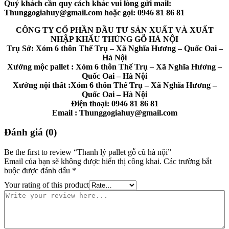
Quý khách cần quy cách khác vui lòng gửi mail:
Thunggogiahuy@gmail.com hoặc gọi: 0946 81 86 81
CÔNG TY CỔ PHẦN ĐẦU TƯ SẢN XUẤT VÀ XUẤT
NHẬP KHẨU THÙNG GỖ HÀ NỘI
Trụ Sở: Xóm 6 thôn Thế Trụ – Xã Nghĩa Hương – Quốc Oai –
Hà Nội
Xưởng mộc pallet : Xóm 6 thôn Thế Trụ – Xã Nghĩa Hương –
Quốc Oai – Hà Nội
Xưởng nội thất :Xóm 6 thôn Thế Trụ – Xã Nghĩa Hương –
Quốc Oai – Hà Nội
Điện thoại: 0946 81 86 81
Email : Thunggogiahuy@gmail.com
Đánh giá (0)
Be the first to review “Thanh lý pallet gỗ cũ hà nội”
Email của bạn sẽ không được hiển thị công khai.
Các trường bắt
buộc được đánh dấu
*
Your rating of this product