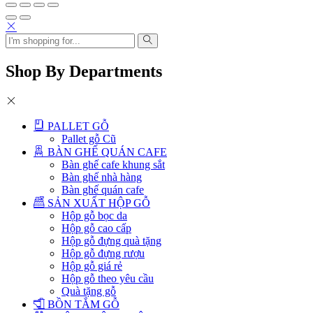
Shop By Departments
PALLET GỖ
Pallet gỗ Cũ
BÀN GHẾ QUÁN CAFE
Bàn ghế cafe khung sắt
Bàn ghế nhà hàng
Bàn ghế quán cafe
SẢN XUẤT HỘP GỖ
Hộp gỗ bọc da
Hộp gỗ cao cấp
Hộp gỗ đựng quà tặng
Hộp gỗ đựng rượu
Hộp gỗ giá rẻ
Hộp gỗ theo yêu cầu
Quà tặng gỗ
BỒN TẮM GỖ