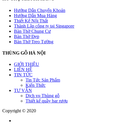
Hướng Dẫn Chuyển Khoản
Hướng Dẫn Mua Hàng
Thiết Kế Nội Thất
Thành Lập công ty tại Singapore
Bàn Thờ Chung Cư
Bàn Thờ Đẹp
Bàn Thờ Treo Tường
THÙNG GỖ HÀ NỘI
GIỚI THIỆU
LIÊN HỆ
TIN TỨC
Tin Tức Sản Phẩm
Kiến Thức
TƯ VẤN
Dịch vụ Thùng gỗ
Thiết kế quầy bar rượu
Copyright © 2020