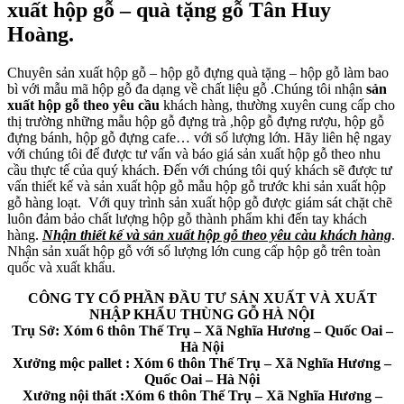
xuất hộp gỗ – quà tặng gỗ Tân Huy
Hoàng.
Chuyên sản xuất hộp gỗ – hộp gỗ đựng quà tặng – hộp gỗ làm bao
bì với mẫu mã hộp gỗ đa dạng về chất liệu gỗ .Chúng tôi nhận
sản
xuất hộp gỗ theo yêu cầu
khách hàng, thường xuyên cung cấp cho
thị trường những mẫu hộp gỗ đựng trà ,hộp gỗ đựng rượu, hộp gỗ
đựng bánh, hộp gỗ đựng cafe… với số lượng lớn. Hãy liên hệ ngay
với chúng tôi để được tư vấn và báo giá sản xuất hộp gỗ theo nhu
cầu thực tế của quý khách. Đến với chúng tôi quý khách sẽ được tư
vấn thiết kế và sản xuất hộp gỗ mẫu hộp gỗ trước khi sản xuất hộp
gỗ hàng loạt. Với quy trình sản xuất hộp gỗ được giám sát chặt chẽ
luôn đảm bảo chất lượng hộp gỗ thành phẩm khi đến tay khách
hàng.
Nhận thiết kế và sản xuất hộp gỗ theo yêu càu khách hàng
.
Nhận sản xuất hộp gỗ với số lượng lớn cung cấp hộp gỗ trên toàn
quốc và xuất khẩu.
CÔNG TY CỔ PHẦN ĐẦU TƯ SẢN XUẤT VÀ XUẤT
NHẬP KHẨU THÙNG GỖ HÀ NỘI
Trụ Sở: Xóm 6 thôn Thế Trụ – Xã Nghĩa Hương – Quốc Oai –
Hà Nội
Xưởng mộc pallet : Xóm 6 thôn Thế Trụ – Xã Nghĩa Hương –
Quốc Oai – Hà Nội
Xưởng nội thất :Xóm 6 thôn Thế Trụ – Xã Nghĩa Hương –