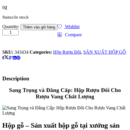
0
₫
Status:
In stock
Sang
Quantity:
Wishlist
Thêm vào giỏ hàng
Trọng
Compare
và
Đẳng
Cấp:
SKU:
343434
Categories:
Hộp Rượu Đôi
,
SẢN XUẤT HỘP GỖ
Hộp
Rượu
Đôi
Cho
Rượu
Description
Vang
Chất
Lượng
Sang Trọng và Đẳng Cấp: Hộp Rượu Đôi Cho
quantity
Rượu Vang Chất Lượng
Hộp gỗ – Sản xuất hộp gỗ tại xưởng sản