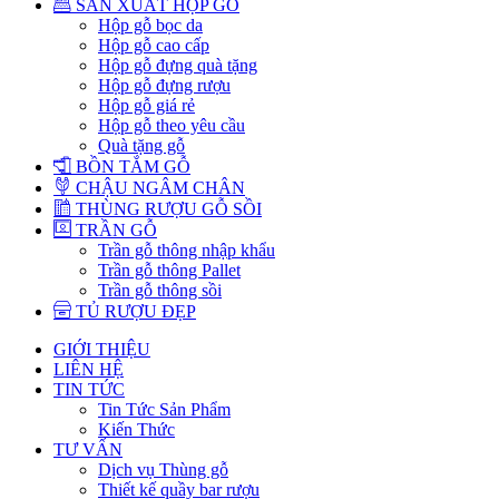
SẢN XUẤT HỘP GỖ
Hộp gỗ bọc da
Hộp gỗ cao cấp
Hộp gỗ đựng quà tặng
Hộp gỗ đựng rượu
Hộp gỗ giá rẻ
Hộp gỗ theo yêu cầu
Quà tặng gỗ
BỒN TẮM GỖ
CHẬU NGÂM CHÂN
THÙNG RƯỢU GỖ SỒI
TRẦN GỖ
Trần gỗ thông nhập khẩu
Trần gỗ thông Pallet
Trần gỗ thông sồi
TỦ RƯỢU ĐẸP
GIỚI THIỆU
LIÊN HỆ
TIN TỨC
Tin Tức Sản Phẩm
Kiến Thức
TƯ VẤN
Dịch vụ Thùng gỗ
Thiết kế quầy bar rượu