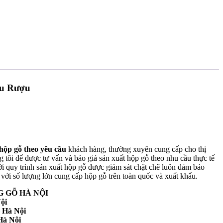
êu Rượu
hộp gỗ theo yêu cầu
khách hàng, thường xuyên cung cấp cho thị
tôi để được tư vấn và báo giá sản xuất hộp gỗ theo nhu cầu thực tế
i quy trình sản xuất hộp gỗ được giám sát chặt chẽ luôn đảm bảo
 với số lượng lớn cung cấp hộp gỗ trên toàn quốc và xuất khẩu.
 GỖ HÀ NỘI
ội
 Hà Nội
Hà Nội