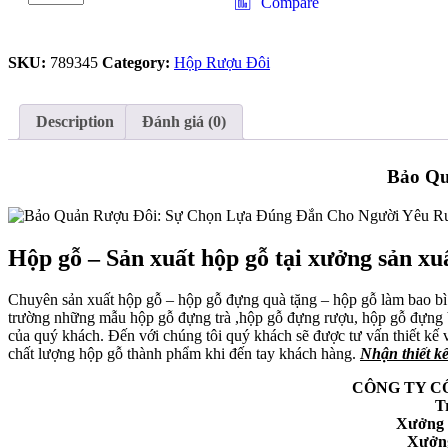
Compare
Sang
Trọng,
Chất
SKU:
789345
Category:
Hộp Rượu Đôi
Lượng
Vượt
Trội:
Hộp
Description
Đánh giá (0)
Rượu
Đôi
Tốt
Bảo Qu
Nhất
quantity
Hộp gỗ – Sản xuất hộp gỗ tại xưởng sản x
Chuyên sản xuất hộp gỗ – hộp gỗ đựng quà tặng – hộp gỗ làm bao bì
trường những mẫu hộp gỗ đựng trà ,hộp gỗ đựng rượu, hộp gỗ đựng bá
của quý khách. Đến với chúng tôi quý khách sẽ được tư vấn thiết kế 
chất lượng hộp gỗ thành phẩm khi đến tay khách hàng.
Nhận thiết k
CÔNG TY C
T
Xưởng 
Xưởng