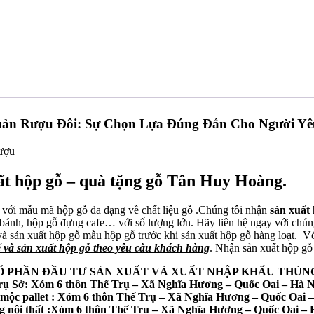
ản Rượu Đôi: Sự Chọn Lựa Đúng Đắn Cho Người Y
uất hộp gỗ – quà tặng gỗ Tân Huy Hoàng.
 với mẫu mã hộp gỗ đa dạng về chất liệu gỗ .Chúng tôi nhận
sản xuất 
nh, hộp gỗ đựng cafe… với số lượng lớn. Hãy liên hệ ngay với chúng 
và sản xuất hộp gỗ mẫu hộp gỗ trước khi sản xuất hộp gỗ hàng loạt. Vớ
ế và sản xuất hộp gỗ theo yêu càu khách hàng
. Nhận sản xuất hộp gỗ
Ổ PHẦN ĐẦU TƯ SẢN XUẤT VÀ XUẤT NHẬP KHẨU THÙNG
rụ Sở: Xóm 6 thôn Thế Trụ – Xã Nghĩa Hương – Quốc Oai – Hà N
mộc pallet : Xóm 6 thôn Thế Trụ – Xã Nghĩa Hương – Quốc Oai –
 nội thất :Xóm 6 thôn Thế Trụ – Xã Nghĩa Hương – Quốc Oai – 