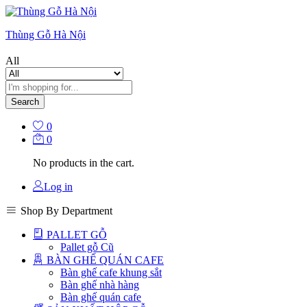
Thùng Gỗ Hà Nội
All
Search
0
0
No products in the cart.
Log in
Shop By Department
PALLET GỖ
Pallet gỗ Cũ
BÀN GHẾ QUÁN CAFE
Bàn ghế cafe khung sắt
Bàn ghế nhà hàng
Bàn ghế quán cafe