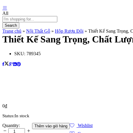
All
Search
Trang chủ
»
Nội Thất Gỗ
»
Hộp Rượu Đôi
»
Thiết Kế Sang Trọng, 
Thiết Kế Sang Trọng, Chất Lượ
SKU:
789345
0
₫
Status:
In stock
Thiết
Quantity:
Wishlist
Thêm vào giỏ hàng
Kế