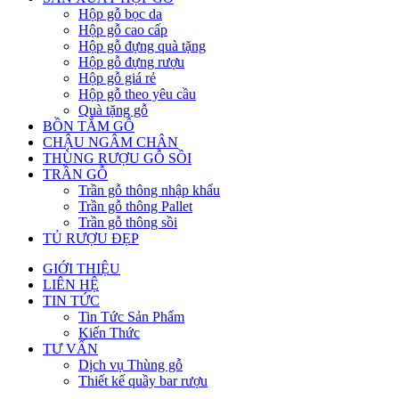
Hộp gỗ bọc da
Hộp gỗ cao cấp
Hộp gỗ đựng quà tặng
Hộp gỗ đựng rượu
Hộp gỗ giá rẻ
Hộp gỗ theo yêu cầu
Quà tặng gỗ
BỒN TẮM GỖ
CHẬU NGÂM CHÂN
THÙNG RƯỢU GỖ SỒI
TRẦN GỖ
Trần gỗ thông nhập khẩu
Trần gỗ thông Pallet
Trần gỗ thông sồi
TỦ RƯỢU ĐẸP
GIỚI THIỆU
LIÊN HỆ
TIN TỨC
Tin Tức Sản Phẩm
Kiến Thức
TƯ VẤN
Dịch vụ Thùng gỗ
Thiết kế quầy bar rượu