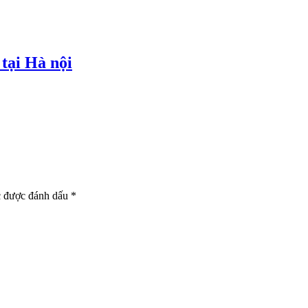
 tại Hà nội
c được đánh dấu
*