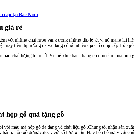
o cấp tại Bắc Ninh
 giá rẻ
m với những chai rượu vang trong những dịp lễ tết vì nó mang lại hiệ
ện nay trên thị trường đã và đang có rất nhiều địa chỉ cung cấp Hộp g
 bảo chất lượng tốt nhất. Vì thế khi khách hàng có nhu cầu mua hộp 
ất hộp gỗ quà tặng gỗ
ì với mẫu mã hộp gỗ đa dạng về chất liệu gỗ .Chúng tôi nhận sản xuấ
g bánh, hộp gỗ đựng cafe… với số lượng lớn. Hãy liên hệ ngay với chún