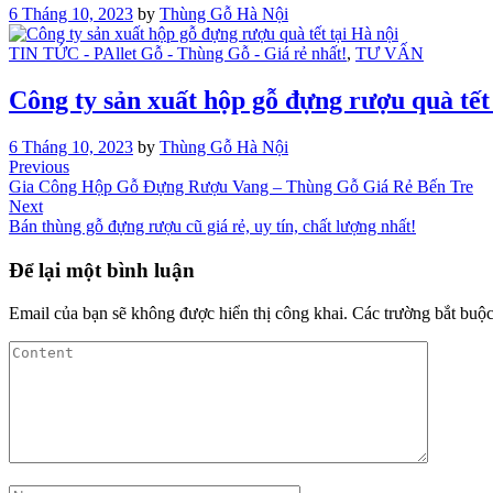
6 Tháng 10, 2023
by
Thùng Gỗ Hà Nội
TIN TỨC - PAllet Gỗ - Thùng Gỗ - Giá rẻ nhất!
,
TƯ VẤN
Công ty sản xuất hộp gỗ đựng rượu quà tết
6 Tháng 10, 2023
by
Thùng Gỗ Hà Nội
Điều
Previous
Previous
Post
Gia Công Hộp Gỗ Đựng Rượu Vang – Thùng Gỗ Giá Rẻ Bến Tre
hướng
Next
Next
bài
Post
Bán thùng gỗ đựng rượu cũ giá rẻ, uy tín, chất lượng nhất!
viết
Để lại một bình luận
Email của bạn sẽ không được hiển thị công khai.
Các trường bắt buộ