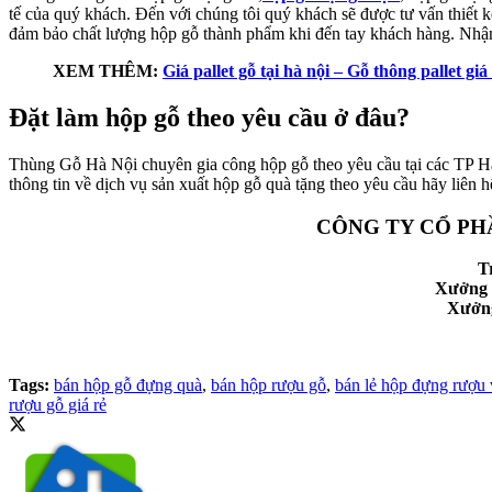
tế của quý khách. Đến với chúng tôi quý khách sẽ được tư vấn thiết k
đảm bảo chất lượng hộp gỗ thành phẩm khi đến tay khách hàng. Nhận 
XEM THÊM:
Giá pallet gỗ tại hà nội – Gỗ thông pallet gi
Đặt làm hộp gỗ theo yêu cầu ở đâu?
Thùng Gỗ Hà Nội chuyên gia công hộp gỗ theo yêu cầu tại các TP Hà N
thông tin về dịch vụ sản xuất hộp gỗ quà tặng theo yêu cầu hãy liên h
CÔNG TY CỔ PH
T
Xưởng 
Xưởng
Tags:
bán hộp gỗ đựng quà
,
bán hộp rượu gỗ
,
bán lẻ hộp đựng rượu
rượu gỗ giá rẻ