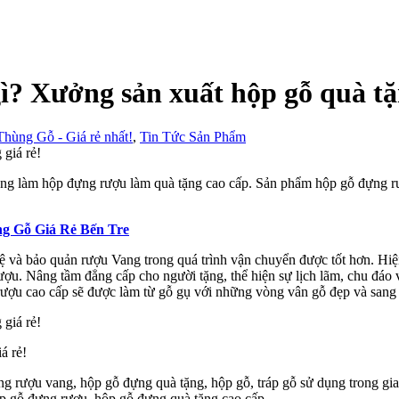
ì? Xưởng sản xuất hộp gỗ quà tặn
hùng Gỗ - Giá rẻ nhất!
,
Tin Tức Sản Phẩm
ùng làm hộp đựng rượu làm quà tặng cao cấp. Sản phẩm hộp gỗ đựng rư
g Gỗ Giá Rẻ Bến Tre
và bảo quản rượu Vang trong quá trình vận chuyển được tốt hơn. Hiện 
ị rượu. Nâng tầm đẳng cấp cho người tặng, thể hiện sự lịch lãm, chu đá
rượu cao cấp sẽ được làm từ gỗ gụ với những vòng vân gỗ đẹp và sang 
á rẻ!
 rượu vang, hộp gỗ đựng quà tặng, hộp gỗ, tráp gỗ sử dụng trong gia
ộp gỗ đựng rượu, hộp gỗ đựng quà tặng cao cấp.