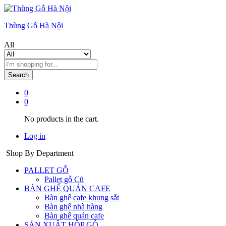
Thùng Gỗ Hà Nội
All
Search
0
0
No products in the cart.
Log in
Shop By Department
PALLET GỖ
Pallet gỗ Cũ
BÀN GHẾ QUÁN CAFE
Bàn ghế cafe khung sắt
Bàn ghế nhà hàng
Bàn ghế quán cafe
SẢN XUẤT HỘP GỖ