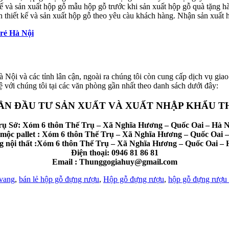
ế và sản xuất hộp gỗ mẫu hộp gỗ trước khi sản xuất hộp gỗ quà tặng hà
thiết kế và sản xuất hộp gỗ theo yêu càu khách hàng. Nhận sản xuất h
á rẻ Hà Nội
ội và các tỉnh lân cận, ngoài ra chúng tôi còn cung cấp dịch vụ giao 
ệ với chúng tôi tại các văn phòng gần nhất theo danh sách dưới đây:
ẦN ĐẦU TƯ SẢN XUẤT VÀ XUẤT NHẬP KHẨU T
rụ Sở: Xóm 6 thôn Thế Trụ – Xã Nghĩa Hương – Quốc Oai – Hà N
mộc pallet : Xóm 6 thôn Thế Trụ – Xã Nghĩa Hương – Quốc Oai –
 nội thất :Xóm 6 thôn Thế Trụ – Xã Nghĩa Hương – Quốc Oai – 
Điện thoại: 0946 81 86 81
Email : Thunggogiahuy@gmail.com
 vang
,
bán lẻ hộp gỗ đựng rượu
,
Hộp gỗ đựng rượu
,
hộp gỗ đựng rượu 