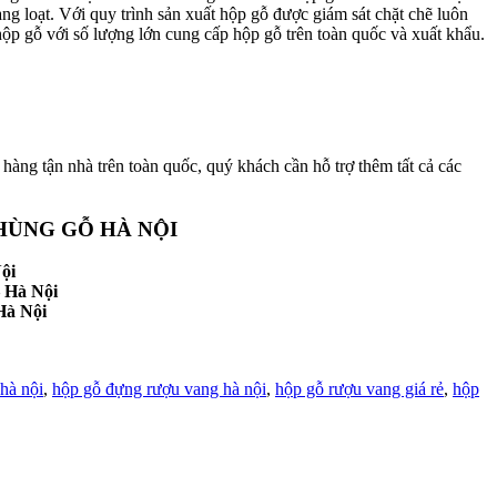
ng loạt. Với quy trình sản xuất hộp gỗ được giám sát chặt chẽ luôn
ộp gỗ với số lượng lớn cung cấp hộp gỗ trên toàn quốc và xuất khẩu.
hàng tận nhà trên toàn quốc, quý khách cần hỗ trợ thêm tất cả các
HÙNG GỖ HÀ NỘI
ội
 Hà Nội
Hà Nội
hà nội
,
hộp gỗ đựng rượu vang hà nội
,
hộp gỗ rượu vang giá rẻ
,
hộp