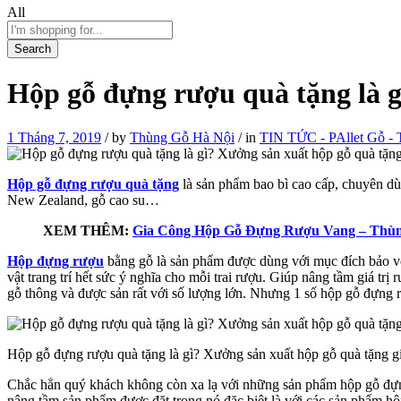
All
Search
Hộp gỗ đựng rượu quà tặng là g
1 Tháng 7, 2019
/
by
Thùng Gỗ Hà Nội
/
in
TIN TỨC - PAllet Gỗ - T
Hộp gỗ đựng rượu quà tặng
là sản phẩm bao bì cao cấp, chuyên d
New Zealand, gỗ cao su…
XEM THÊM:
Gia Công Hộp Gỗ Đựng Rượu Vang – Thùn
Hộp đựng rượu
bằng gỗ là sản phẩm được dùng với mục đích bảo vệ 
vật trang trí hết sức ý nghĩa cho mỗi trai rượu. Giúp nâng tầm giá tr
gỗ thông và được sản rất với số lượng lớn. Nhưng 1 số hộp gỗ đựng 
Hộp gỗ đựng rượu quà tặng là gì? Xưởng sản xuất hộp gỗ quà tặng gi
Chắc hẳn quý khách không còn xa lạ với những sản phẩm hộp gỗ đựng
nâng tầm sản phẩm được đặt trong nó đặc biệt là với các sản phẩm h