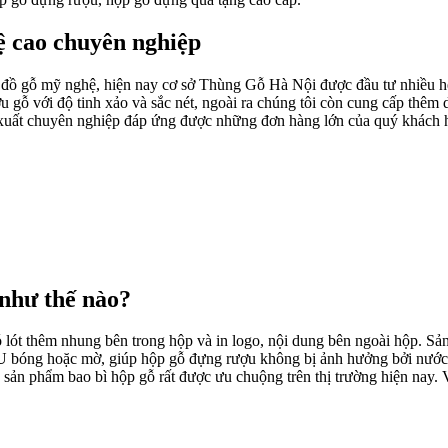
ệ cao chuyên nghiệp
t đồ gỗ mỹ nghệ, hiện nay cơ sở Thùng Gỗ Hà Nội được đầu tư nhiều h
u gỗ với độ tinh xảo và sắc nét, ngoài ra chúng tôi còn cung cấp thêm 
 xuất chuyên nghiệp đáp ứng được những đơn hàng lớn của quý khách 
như thế nào?
 lót thêm nhung bên trong hộp và in logo, nội dung bên ngoài hộp. Sả
U bóng hoặc mờ, giúp hộp gỗ đựng rượu không bị ảnh hưởng bởi nước. 
sản phẩm bao bì hộp gỗ rất được ưu chuộng trên thị trường hiện nay. 