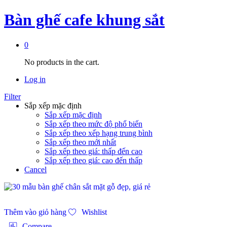
Bàn ghế cafe khung sắt
0
No products in the cart.
Log in
Filter
Sắp xếp mặc định
Sắp xếp mặc định
Sắp xếp theo mức độ phổ biến
Sắp xếp theo xếp hạng trung bình
Sắp xếp theo mới nhất
Sắp xếp theo giá: thấp đến cao
Sắp xếp theo giá: cao đến thấp
Cancel
Thêm vào giỏ hàng
Wishlist
Compare