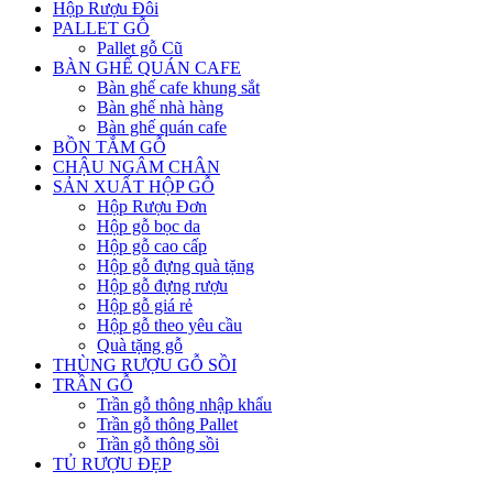
Hộp Rượu Đôi
PALLET GỖ
Pallet gỗ Cũ
BÀN GHẾ QUÁN CAFE
Bàn ghế cafe khung sắt
Bàn ghế nhà hàng
Bàn ghế quán cafe
BỒN TẮM GỖ
CHẬU NGÂM CHÂN
SẢN XUẤT HỘP GỖ
Hộp Rượu Đơn
Hộp gỗ bọc da
Hộp gỗ cao cấp
Hộp gỗ đựng quà tặng
Hộp gỗ đựng rượu
Hộp gỗ giá rẻ
Hộp gỗ theo yêu cầu
Quà tặng gỗ
THÙNG RƯỢU GỖ SỒI
TRẦN GỖ
Trần gỗ thông nhập khẩu
Trần gỗ thông Pallet
Trần gỗ thông sồi
TỦ RƯỢU ĐẸP