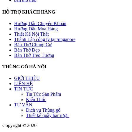
bàn thờ treo
HỖ TRỢ KHÁCH HÀNG
Hướng Dẫn Chuyển Khoản
Hướng Dẫn Mua Hàng
Thiết Kế Nội Thất
Thành Lập công ty tại Singapore
Bàn Thờ Chung Cư
Bàn Thờ Đẹp
Bàn Thờ Treo Tường
THÙNG GỖ HÀ NỘI
GIỚI THIỆU
LIÊN HỆ
TIN TỨC
Tin Tức Sản Phẩm
Kiến Thức
TƯ VẤN
Dịch vụ Thùng gỗ
Thiết kế quầy bar rượu
Copyright © 2020