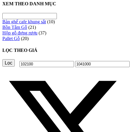
XEM THEO DANH MỤC
Bàn ghế cafe khung sắt
(10)
Bồn Tắm Gỗ
(21)
Hộp gỗ đựng rượu
(37)
Pallet Gỗ
(20)
LỌC THEO GIÁ
Lọc
Giá
Giá
tối
tối
thiểu
đa