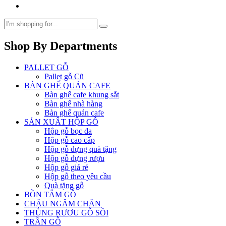
Shop By Departments
PALLET GỖ
Pallet gỗ Cũ
BÀN GHẾ QUÁN CAFE
Bàn ghế cafe khung sắt
Bàn ghế nhà hàng
Bàn ghế quán cafe
SẢN XUẤT HỘP GỖ
Hộp gỗ bọc da
Hộp gỗ cao cấp
Hộp gỗ đựng quà tặng
Hộp gỗ đựng rượu
Hộp gỗ giá rẻ
Hộp gỗ theo yêu cầu
Quà tặng gỗ
BỒN TẮM GỖ
CHẬU NGÂM CHÂN
THÙNG RƯỢU GỖ SỒI
TRẦN GỖ