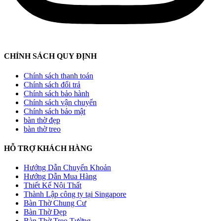
CHÍNH SÁCH QUY ĐỊNH
Chính sách thanh toán
Chính sách đổi trả
Chính sách bảo hành
Chính sách vận chuyển
Chính sách bảo mật
bàn thờ đẹp
bàn thờ treo
HỖ TRỢ KHÁCH HÀNG
Hướng Dẫn Chuyển Khoản
Hướng Dẫn Mua Hàng
Thiết Kế Nội Thất
Thành Lập công ty tại Singapore
Bàn Thờ Chung Cư
Bàn Thờ Đẹp
Bàn Thờ Treo Tường