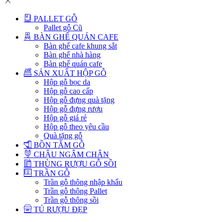
PALLET GỖ
Pallet gỗ Cũ
BÀN GHẾ QUÁN CAFE
Bàn ghế cafe khung sắt
Bàn ghế nhà hàng
Bàn ghế quán cafe
SẢN XUẤT HỘP GỖ
Hộp gỗ bọc da
Hộp gỗ cao cấp
Hộp gỗ đựng quà tặng
Hộp gỗ đựng rượu
Hộp gỗ giá rẻ
Hộp gỗ theo yêu cầu
Quà tặng gỗ
BỒN TẮM GỖ
CHẬU NGÂM CHÂN
THÙNG RƯỢU GỖ SỒI
TRẦN GỖ
Trần gỗ thông nhập khẩu
Trần gỗ thông Pallet
Trần gỗ thông sồi
TỦ RƯỢU ĐẸP