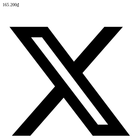
165.200
₫