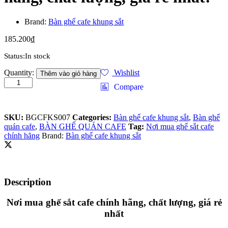
Brand:
Bàn ghế cafe khung sắt
185.200
₫
Status:
In stock
Nơi
Quantity:
Wishlist
Thêm vào giỏ hàng
mua
Compare
ghế
sắt
cafe
SKU:
BGCFKS007
Categories:
Bàn ghế cafe khung sắt
,
Bàn ghế
chính
quán cafe
,
BÀN GHẾ QUÁN CAFE
Tag:
Nơi mua ghế sắt cafe
hãng,
chính hãng
Brand:
Bàn ghế cafe khung sắt
chất
lượng,
giá
rẻ
nhất!
Description
quantity
Nơi mua ghế sắt cafe chính hãng, chất lượng, giá rẻ
nhất