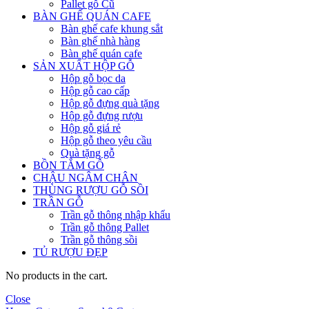
Pallet gỗ Cũ
BÀN GHẾ QUÁN CAFE
Bàn ghế cafe khung sắt
Bàn ghế nhà hàng
Bàn ghế quán cafe
SẢN XUẤT HỘP GỖ
Hộp gỗ bọc da
Hộp gỗ cao cấp
Hộp gỗ đựng quà tặng
Hộp gỗ đựng rượu
Hộp gỗ giá rẻ
Hộp gỗ theo yêu cầu
Quà tặng gỗ
BỒN TẮM GỖ
CHẬU NGÂM CHÂN
THÙNG RƯỢU GỖ SỒI
TRẦN GỖ
Trần gỗ thông nhập khẩu
Trần gỗ thông Pallet
Trần gỗ thông sồi
TỦ RƯỢU ĐẸP
No products in the cart.
Close