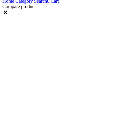
Home
Category
Search
0
Cart
Compare products
Close