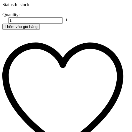
Status:
In stock
Mẫu
Quantity:
bàn
ghế
Thêm vào giỏ hàng
gỗ
khung
sắt
cafe
đẹp
tại
HCM
quantity