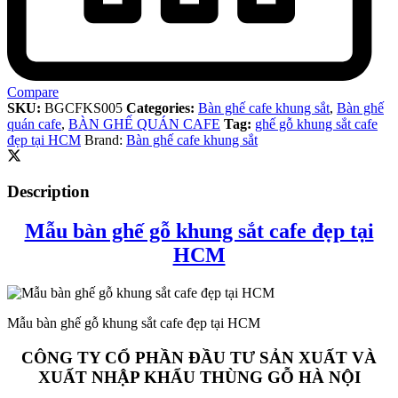
Compare
SKU:
BGCFKS005
Categories:
Bàn ghế cafe khung sắt
,
Bàn ghế
quán cafe
,
BÀN GHẾ QUÁN CAFE
Tag:
ghế gỗ khung sắt cafe
đẹp tại HCM
Brand:
Bàn ghế cafe khung sắt
Description
Mẫu bàn ghế gỗ khung sắt cafe đẹp tại
HCM
Mẫu bàn ghế gỗ khung sắt cafe đẹp tại HCM
CÔNG TY CỔ PHẦN ĐẦU TƯ SẢN XUẤT VÀ
XUẤT NHẬP KHẨU THÙNG GỖ HÀ NỘI