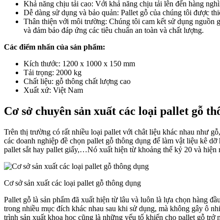
Khả năng chịu tải cao: Với khả năng chịu tải lên đến hàng ngh
Dễ dàng sử dụng và bảo quản: Pallet gỗ của chúng tôi được thiế
Thân thiện với môi trường: Chúng tôi cam kết sử dụng nguồn g
và đảm bảo đáp ứng các tiêu chuẩn an toàn và chất lượng.
Các điểm nhấn của sản phẩm:
Kích thước: 1200 x 1000 x 150 mm
Tải trọng: 2000 kg
Chất liệu: gỗ thông chất lượng cao
Xuất xứ: Việt Nam
Cơ sở chuyên sản xuất các loại pallet gỗ t
Trên thị trường có rất nhiều loại pallet với chât liệu khác nhau như 
các doanh nghiệp đề chọn pallet gỗ thông dụng để làm vật liệu kê dỡ h
pallet sắt hay pallet giấy,…Nó xuất hiện từ khoảng thế kỷ 20 và hiện 
Cơ sở sản xuất các loại pallet gỗ thông dụng
Pallet gỗ là sản phẩm đã xuất hiện từ lâu và luôn là lựa chọn hàng đầ
trong nhiều mục đích khác nhau sau khi sử dụng, mà không gây ô nhi
trình sản xuất khoa học cũng là những yếu tố khiến cho pallet gỗ trở