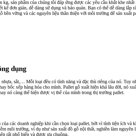
ìn kg, sản phẩm của chúng tôi đáp ứng được các yêu cầu khắt khe nhất
t kế đơn giản, dễ dàng sử dụng và bảo quản. Bạn có thể dễ dàng lắp rá
ỗ bền vững và các nguyên liệu thân thiện với môi trường để sản xuất 
hông dụng
gỗ, nhựa, sắt,… Mỗi loại đều có tính năng và đặc thù riêng của nó. Tuy 
ay bốc xếp hàng hóa cho mình. Pallet gỗ xuất hiện khá lâu đời, nó xuất 
nay nó càng thể hiện được vị thế của mình trong thị trường pallet.
u của các doanh nghiệp khi cần chọn loại pallet, bởi vì tính tiện ích và
ễm môi trường, ví dụ như sản xuất đồ gỗ nội thất, nghiền làm nguyên
 nên rất phổ biến và được ưa chuộng.