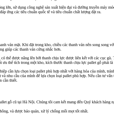
g lớn, sử dụng công nghệ sản xuất hiện đại và đường truyền máy móc ti
p ứng các tiêu chuẩn quốc tế và tiêu chuẩn chất lượng đặt ra.
 thanh ván mặt. Khi đặt trong kho, chiều các thanh ván nên song song vớ
ũng giúp các thanh ván cứng nhắc hơn.
có thể được nâng lên bởi thanh chịu lực được liên kết với các cục gù. 
i ưu thể tích trong một kho, kích thước thanh chịu lực pallet gỗ phải l
hiệp cần lựa chọn loại pallet phù hợp nhất với hàng hóa của mình, trán
et và nhu cầu của mình để lựa chọn loại pallet phù hợp. Nếu cần tư vấn t
 cần thiết.
allet gỗ cũ tại Hà Nội. Chúng tôi cam kết mang đến Quý khách hàng ng
hông, và được bảo quản, xử lý chống mối mọt tốt nhất.