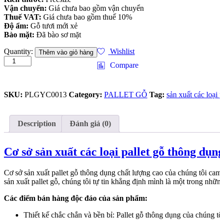
Vận chuyển:
Giá chưa bao gồm vận chuyển
Thuế VAT:
Giá chưa bao gồm thuế 10%
Độ ẩm:
Gỗ tươi mới xẻ
Bào mặt:
Đã bào sơ mặt
Cơ
Quantity:
Wishlist
Thêm vào giỏ hàng
sở
Compare
sản
xuất
các
SKU:
PLGYC0013
Category:
PALLET GỖ
Tag:
sản xuất các loại 
loại
pallet
gỗ
thông
Description
Đánh giá (0)
dụng
quantity
Cơ sở sản xuất các loại pallet gỗ thông dụn
Cơ sở sản xuất pallet gỗ thông dụng chất lượng cao của chúng tôi c
sản xuất pallet gỗ, chúng tôi tự tin khẳng định mình là một trong nhữn
Các điểm bán hàng độc đáo của sản phẩm:
Thiết kế chắc chắn và bền bỉ: Pallet gỗ thông dụng của chúng 