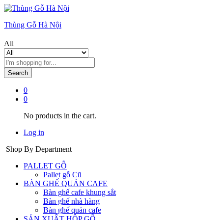
Thùng Gỗ Hà Nội
All
Search
0
0
No products in the cart.
Log in
Shop By Department
PALLET GỖ
Pallet gỗ Cũ
BÀN GHẾ QUÁN CAFE
Bàn ghế cafe khung sắt
Bàn ghế nhà hàng
Bàn ghế quán cafe
SẢN XUẤT HỘP GỖ