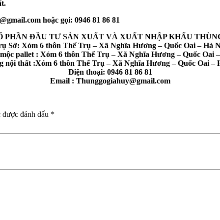
t.
@gmail.com hoặc gọi: 0946 81 86 81
Ổ PHẦN ĐẦU TƯ SẢN XUẤT VÀ XUẤT NHẬP KHẨU THÙNG
rụ Sở: Xóm 6 thôn Thế Trụ – Xã Nghĩa Hương – Quốc Oai – Hà N
mộc pallet : Xóm 6 thôn Thế Trụ – Xã Nghĩa Hương – Quốc Oai –
 nội thất :Xóm 6 thôn Thế Trụ – Xã Nghĩa Hương – Quốc Oai – 
Điện thoại: 0946 81 86 81
Email : Thunggogiahuy@gmail.com
c được đánh dấu
*