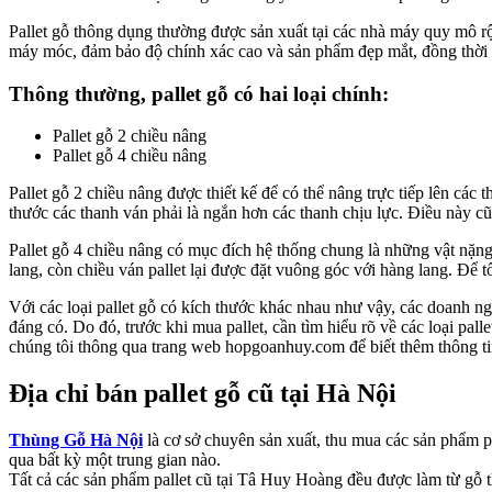
Pallet gỗ thông dụng thường được sản xuất tại các nhà máy quy mô rộn
máy móc, đảm bảo độ chính xác cao và sản phẩm đẹp mắt, đồng thời đá
Thông thường, pallet gỗ có hai loại chính:
Pallet gỗ 2 chiều nâng
Pallet gỗ 4 chiều nâng
Pallet gỗ 2 chiều nâng được thiết kế để có thể nâng trực tiếp lên các
thước các thanh ván phải là ngắn hơn các thanh chịu lực. Điều này c
Pallet gỗ 4 chiều nâng có mục đích hệ thống chung là những vật nặng 
lang, còn chiều ván pallet lại được đặt vuông góc với hàng lang. Để tố
Với các loại pallet gỗ có kích thước khác nhau như vậy, các doanh ng
đáng có. Do đó, trước khi mua pallet, cần tìm hiểu rõ về các loại pall
chúng tôi thông qua trang web hopgoanhuy.com để biết thêm thông tin
Địa chỉ bán pallet gỗ cũ tại Hà Nội
Thùng Gỗ Hà Nội
là cơ sở chuyên sản xuất, thu mua các sản phẩm p
qua bất kỳ một trung gian nào.
Tất cả các sản phẩm pallet cũ tại Tâ Huy Hoàng đều được làm từ gỗ t