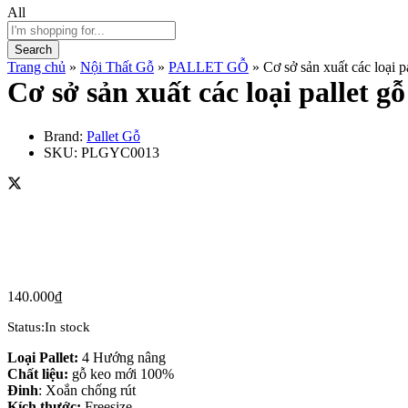
All
Search
Trang chủ
»
Nội Thất Gỗ
»
PALLET GỖ
»
Cơ sở sản xuất các loại p
Cơ sở sản xuất các loại pallet g
Brand:
Pallet Gỗ
SKU:
PLGYC0013
140.000
₫
Status:
In stock
Loại Pallet:
4 Hướng nâng
Chất liệu:
gỗ keo mới 100%
Đinh
: Xoắn chống rút
Kích thước:
Freesize