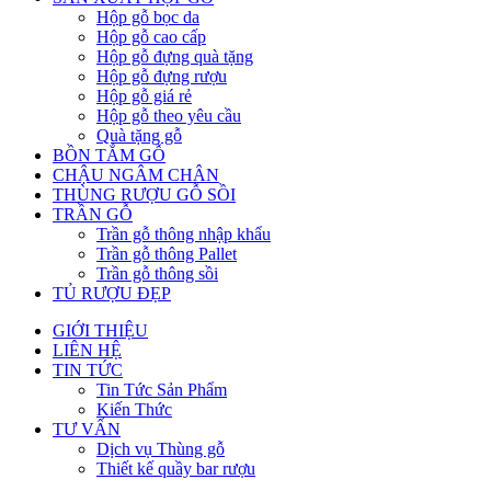
Hộp gỗ bọc da
Hộp gỗ cao cấp
Hộp gỗ đựng quà tặng
Hộp gỗ đựng rượu
Hộp gỗ giá rẻ
Hộp gỗ theo yêu cầu
Quà tặng gỗ
BỒN TẮM GỖ
CHẬU NGÂM CHÂN
THÙNG RƯỢU GỖ SỒI
TRẦN GỖ
Trần gỗ thông nhập khẩu
Trần gỗ thông Pallet
Trần gỗ thông sồi
TỦ RƯỢU ĐẸP
GIỚI THIỆU
LIÊN HỆ
TIN TỨC
Tin Tức Sản Phẩm
Kiến Thức
TƯ VẤN
Dịch vụ Thùng gỗ
Thiết kế quầy bar rượu