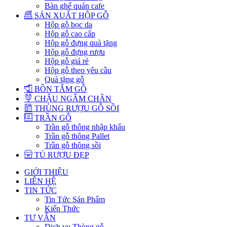
Bàn ghế quán cafe
SẢN XUẤT HỘP GỖ
Hộp gỗ bọc da
Hộp gỗ cao cấp
Hộp gỗ đựng quà tặng
Hộp gỗ đựng rượu
Hộp gỗ giá rẻ
Hộp gỗ theo yêu cầu
Quà tặng gỗ
BỒN TẮM GỖ
CHẬU NGÂM CHÂN
THÙNG RƯỢU GỖ SỒI
TRẦN GỖ
Trần gỗ thông nhập khẩu
Trần gỗ thông Pallet
Trần gỗ thông sồi
TỦ RƯỢU ĐẸP
GIỚI THIỆU
LIÊN HỆ
TIN TỨC
Tin Tức Sản Phẩm
Kiến Thức
TƯ VẤN
Dịch vụ Thùng gỗ