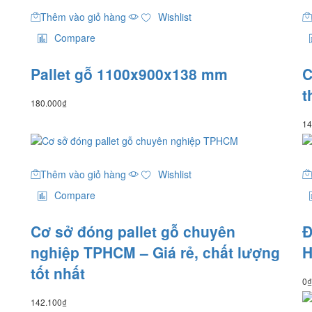
Thêm vào giỏ hàng
Wishlist
Compare
Pallet gỗ 1100x900x138 mm
C
t
180.000
₫
14
Thêm vào giỏ hàng
Wishlist
Compare
Cơ sở đóng pallet gỗ chuyên
Đ
nghiệp TPHCM – Giá rẻ, chất lượng
H
tốt nhất
0
₫
142.100
₫