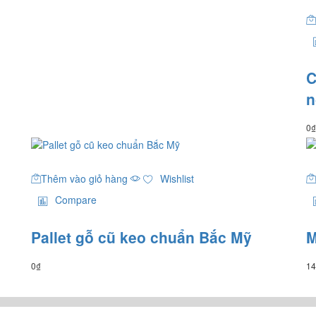
C
n
0
₫
Thêm vào giỏ hàng
Wishlist
Compare
Pallet gỗ cũ keo chuẩn Bắc Mỹ
M
0
₫
14