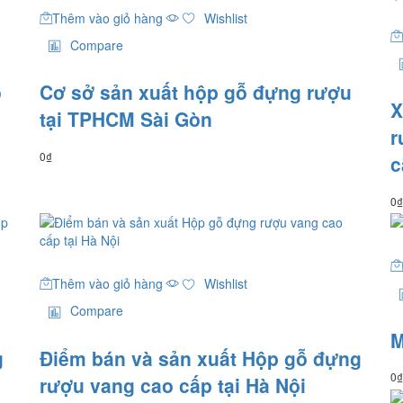
Thêm vào giỏ hàng
Wishlist
Compare
o
Cơ sở sản xuất hộp gỗ đựng rượu
X
tại TPHCM Sài Gòn
r
0
₫
c
0
₫
Thêm vào giỏ hàng
Wishlist
Compare
M
g
Điểm bán và sản xuất Hộp gỗ đựng
0
₫
rượu vang cao cấp tại Hà Nội