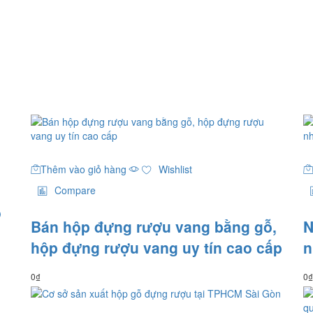
Thêm vào giỏ hàng
Wishlist
Compare
o
Bán hộp đựng rượu vang bằng gỗ,
N
hộp đựng rượu vang uy tín cao cấp
n
0
₫
0
₫