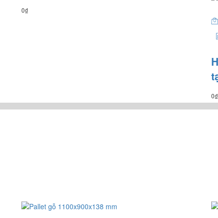
0
₫
H
t
0
₫