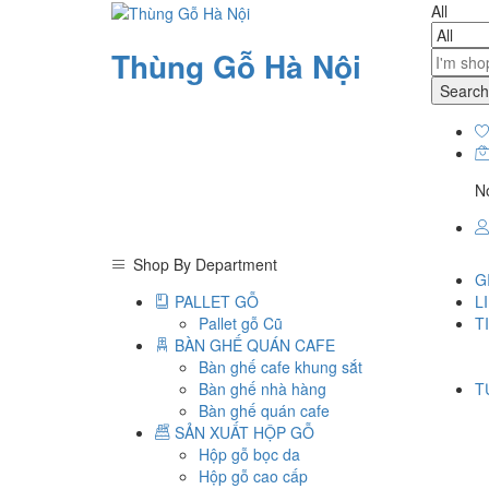
All
Thùng Gỗ Hà Nội
Search
No
Shop By Department
G
PALLET GỖ
L
Pallet gỗ Cũ
T
BÀN GHẾ QUÁN CAFE
Bàn ghế cafe khung sắt
Bàn ghế nhà hàng
T
Bàn ghế quán cafe
SẢN XUẤT HỘP GỖ
Hộp gỗ bọc da
Hộp gỗ cao cấp