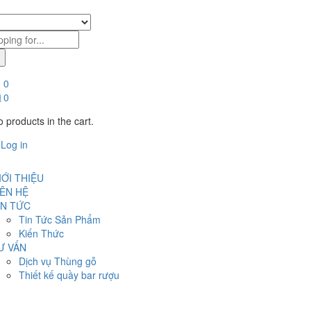
0
0
 products in the cart.
Log in
IỚI THIỆU
IÊN HỆ
IN TỨC
Tin Tức Sản Phẩm
Kiến Thức
Ư VẤN
Dịch vụ Thùng gỗ
Thiết kế quầy bar rượu