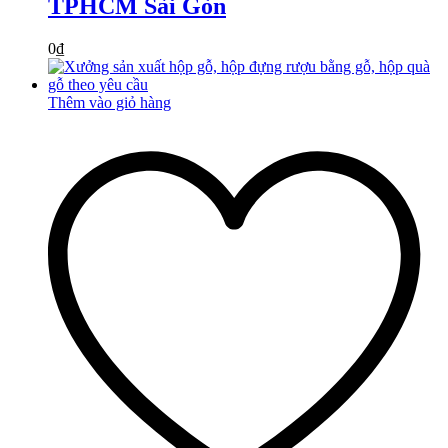
TPHCM Sài Gòn
0
₫
Thêm vào giỏ hàng